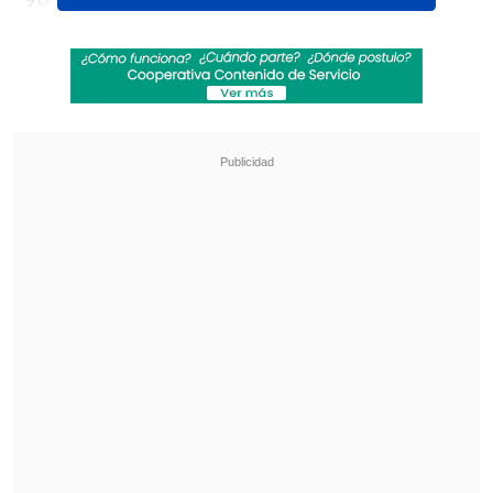
equipo en los minutos finales del
encuentro.
Revisa también
La programación de la fecha 19 de la Liga de
Ascenso
La programación de la fecha 18 de la Liga de
Primera
Según el informe, Canales
"golpea con su
puño la banca técnica,
desaprobando la
decisión además de gritar a viva voz
"cómo cobran esa
hueá
""
, acción que
quedó registrada en el apartado de