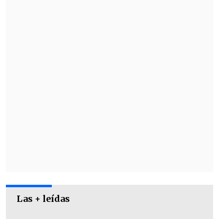
expulsiones del cuerpo técnico.
Las + leídas