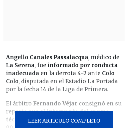
Angello Canales Passalacqua
, médico de
La Serena
, fue i
nformado por conducta
inadecuada
en la derrota 4-2 ante
Colo
Colo
, disputada en el Estadio La Portada
por la fecha 14 de la Liga de Primera.
El árbitro
Fernando Véjar
consignó en su
reporte que
el integrante del cuerpo
técnico serenense fue expulsado a los
LEER ARTICULO COMPLETO
90'+6,
luego de una sanción contra su