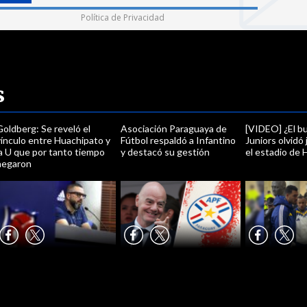
Política de Privacidad
s
oldberg: Se reveló el
Asociación Paraguaya de
[VIDEO] ¿El b
vínculo entre Huachipato y
Fútbol respaldó a Infantino
Juniors olvidó
a U que por tanto tiempo
y destacó su gestión
el estadio de 
negaron