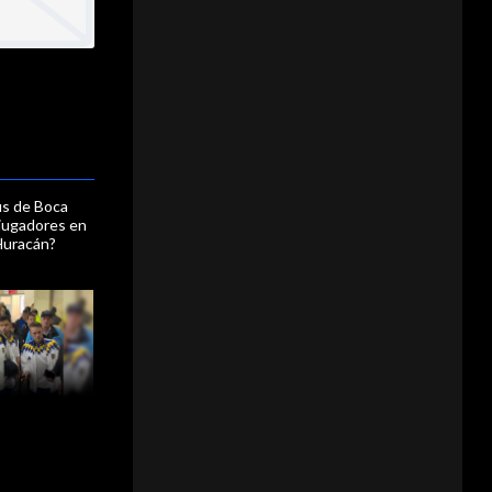
us de Boca
 jugadores en
Huracán?