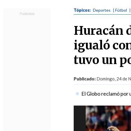
Tópicos:
Deportes
| Fútbol
|
Huracán d
igualó co
tuvo un p
Publicado:
Domingo, 24 de N
El Globo reclamó por u