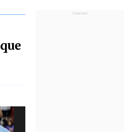
n
 que