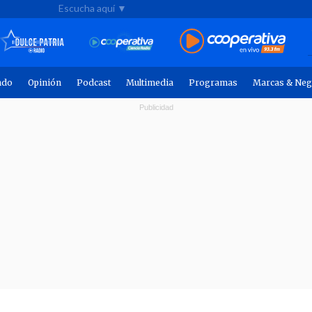
Escucha aquí ▼
ndo
Opinión
Podcast
Multimedia
Programas
Marcas & Neg