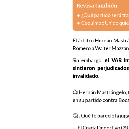
Revisa también
¿Qué partido será tra
Coquimbo Unido quier
El árbitro Hernán Mastrá
Romero a Walter Mazzantti
Sin embargo,
el VAR in
sintieron perjudicado
invalidado.
📺 Hernán Mastrángelo, t
en su partido contra Boca
🤔 ¿Qué te pareció la jug
— El Crack Deportivo (@