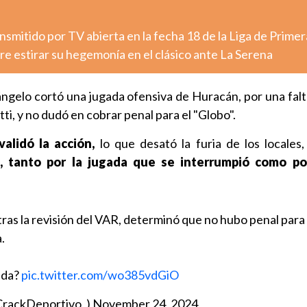
nsmitido por TV abierta en la fecha 18 de la Liga de Primer
e estirar su hegemonía en el clásico ante La Serena
ngelo cortó una jugada ofensiva de Huracán, por una falt
, y no dudó en cobrar penal para el "Globo".
validó la acción,
lo que desató la furia de los locales
s, tanto por la jugada que se interrumpió como po
ras la revisión del VAR, determinó que no hubo penal par
.
ada?
pic.twitter.com/wo385vdGiO
CrackDeportivo_)
November 24, 2024