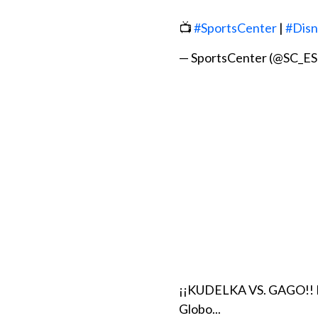
📺
#SportsCenter
|
#Disn
— SportsCenter (@SC_E
¡¡KUDELKA VS. GAGO!! Di
Globo...