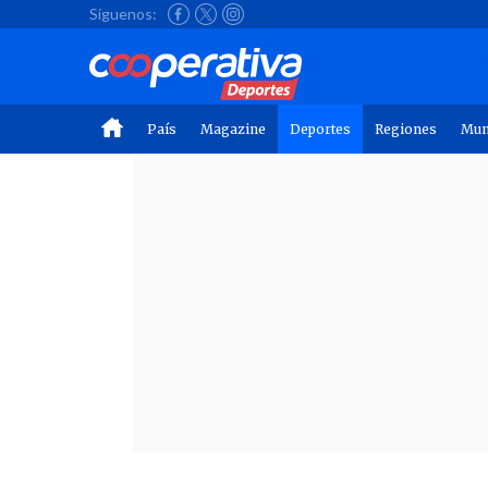
Síguenos:
País
Magazine
Deportes
Regiones
Mu