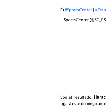
📺
#SportsCenter
|
#Disn
— SportsCenter (@SC_E
Con el resultado,
Huracá
jugará este domingo ant