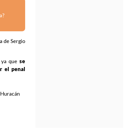
a?
a de Sergio
, ya que
se
r el penal
a Huracán