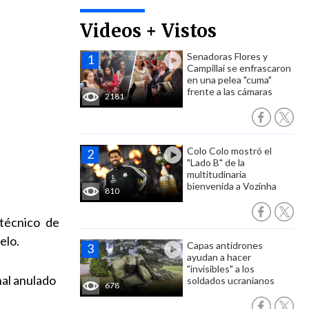
Videos + Vistos
Senadoras Flores y
Campillai se enfrascaron
en una pelea "cuma"
frente a las cámaras
2181
Colo Colo mostró el
"Lado B" de la
multitudinaria
bienvenida a Vozinha
810
técnico de
elo.
Capas antidrones
ayudan a hacer
"invisibles" a los
al anulado
soldados ucranianos
678