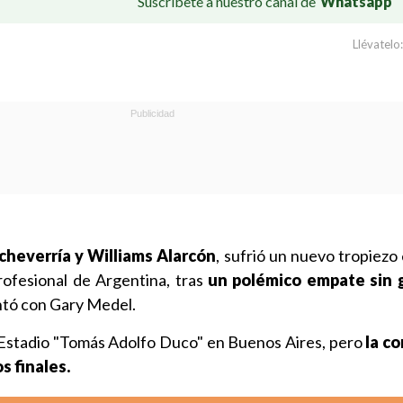
Suscríbete a nuestro canal de
Whatsapp
Llévatelo:
cheverría y Williams Alarcón
, sufrió un nuevo tropiezo
Profesional de Argentina, tras
un polémico empate sin 
ntó con Gary Medel.
l Estadio "Tomás Adolfo Duco" en Buenos Aires, pero
la c
s finales.