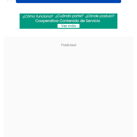
conjunto "canalla", aunque fue sustituido
durante el entretiempo por Julián
Fernández.
Revisa también
Federación Mexicana respaldó "el liderazgo de
Infantino" al mando de la FIFA
"Querido presidente": "Chiqui" Tapia expresó
su apoyo a Infantino por su gestión en la FIFA
Por su parte, el cuadro "pincharrata",
próximo rival de Universidad Católica en
los octavos de final de la Copa
Libertadores, avanzó a la siguiente ronda