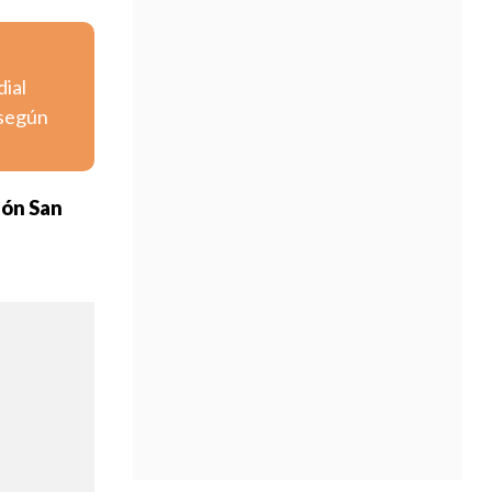
dial
 según
ón San