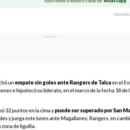
Suscríbete a nuestro canal de
Whatsapp
Llévatelo:
chó un
empate sin goles ante Rangers de Talca
en el Es
s e hipotecó su liderato, en el marco de la fecha 18 de l
ó 32 puntos en la cima y
puede ser superado por San M
des y juega este lunes ante Magallanes; Rangers, en cambi
zona de liguilla.