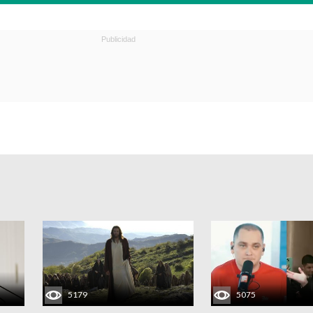
5179
5075