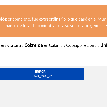
ió por completo, fue extraordinario lo que pasó en el Mun
 amante de Infantino mientras era su secretario general,
ers visitará a
Cobreloa
en Calama y Copiapó recibirá a
Uni