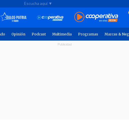
Escucha aquí ▼
ndo
Opinión
Podcast
Multimedia
Programas
Marcas & Neg