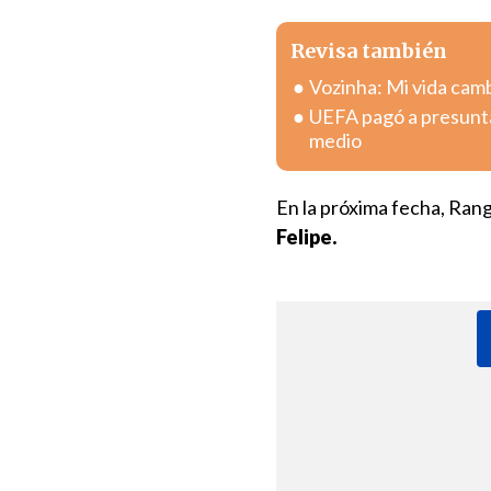
Revisa también
Vozinha: Mi vida camb
UEFA pagó a presunta
medio
En la próxima fecha, Rang
Felipe.