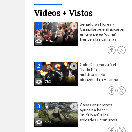
Videos + Vistos
Senadoras Flores y
Campillai se enfrascaron
en una pelea "cuma"
frente a las cámaras
2136
Colo Colo mostró el
"Lado B" de la
multitudinaria
bienvenida a Vozinha
780
Capas antidrones
ayudan a hacer
"invisibles" a los
soldados ucranianos
670