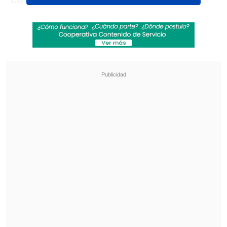
Nuñez aseguró que 107 de los arrestos
tuvieron lugar en la capital y el resto en
las localidades aledañas, al tiempo que
señaló que 23 agentes de policía
resultaron también heridos, todos ellos
leves.
Revisa también
La programación de la ida de octavos de final
en la Copa Libertadores
Resumen: El líder Colo Colo cumplió y mantuvo
su distancia con Universidad de Chile
"No podemos acostumbrarnos a esta