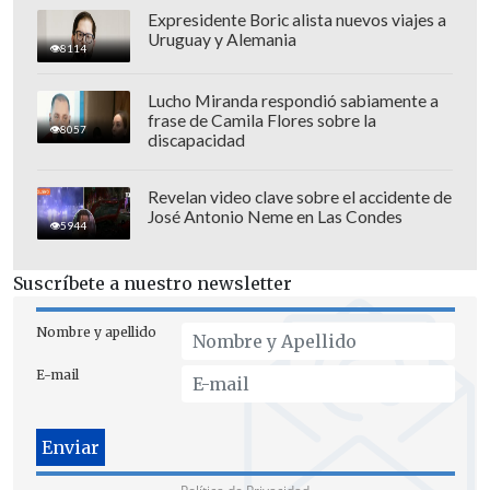
Expresidente Boric alista nuevos viajes a
Uruguay y Alemania
8114
Lucho Miranda respondió sabiamente a
frase de Camila Flores sobre la
8057
discapacidad
"Este tipo de acciones no las vamos a
Revelan video clave sobre el accidente de
José Antonio Neme en Las Condes
tolerar, vamos a intervenir de manera
5944
sistemática", dijo
el ministro, que
Suscríbete a nuestro newsletter
aseguró que prepararán un dispositivo
especial para la noche del próximo día
Nombre y apellido
30, cuando se disputa en Budapest la
E-mail
final ante Arsenal.
Para ese día aprovecharán la experiencia
del año pasado, cuando los disturbios