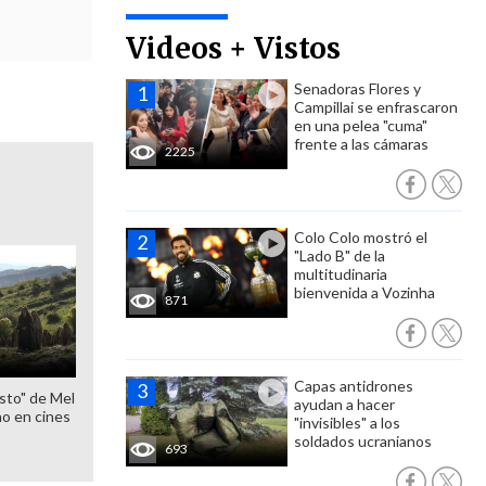
Videos + Vistos
Senadoras Flores y
Campillai se enfrascaron
en una pelea "cuma"
frente a las cámaras
2225
Colo Colo mostró el
"Lado B" de la
multitudinaria
bienvenida a Vozinha
871
Capas antidrones
sto" de Mel
ayudan a hacer
o en cines
"invisibles" a los
soldados ucranianos
693