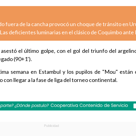
o fuera de la cancha provocó un choque de tránsito en U
Las deficientes luminarias en el clásico de Coquimbo ante
sestó el último golpe, con el gol del triunfo del argelin
gado (90+1').
xima semana en Estambul y los pupilos de "Mou" están 
con llegar a la fase de liga del torneo continental.