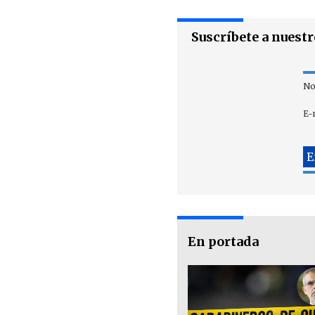
Suscríbete a nuest
No
E-
En portada