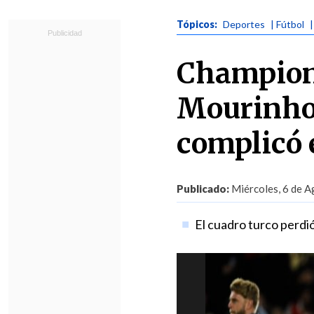
Tópicos:
Deportes
| Fútbol
Champion
Mourinho 
complicó 
Publicado:
Miércoles, 6 de A
El cuadro turco perdió