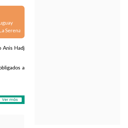
ruguay
 La Serena
o Anis Hadj
obligados a