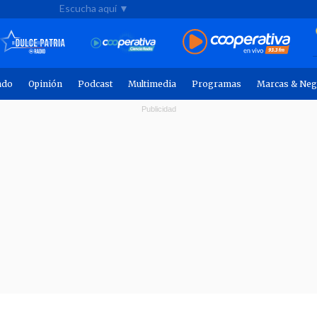
Escucha aquí ▼
ndo
Opinión
Podcast
Multimedia
Programas
Marcas & Neg