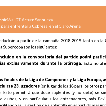
pidió al DT Arturo Sanhueza
 para enfrentar a Cobresal en el Claro Arena
oducirán a partir de la campaña 2018-2019 tanto en la
la Supercopa son los siguientes:
ncluido en la convocatoria del partido podrá partici
rias exclusivamente durante la prórroga
. Esto no afe
as finales de la Liga de Campeones y la Liga Europa, 
cluirse 23 jugadores
(en lugar de los 18 para los otros par
o. Esto permitirá que doce suplentes (y no siete) se si
os clubes, y en particular a los entrenadores, más flexi
cilitando así la gestión de su plantilla en el partido más i