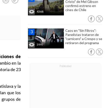
Cristo" de Mel Gibson
confirmó estreno en
cines de Chile
4368
Caos en "Sin Filtros":
Panelistas trataron de
"carnicero" a Crespo y se
retiraron del programa
3997
iciones de
ambio en la
atoria de 23
islava y la
lan que los
e grupos de