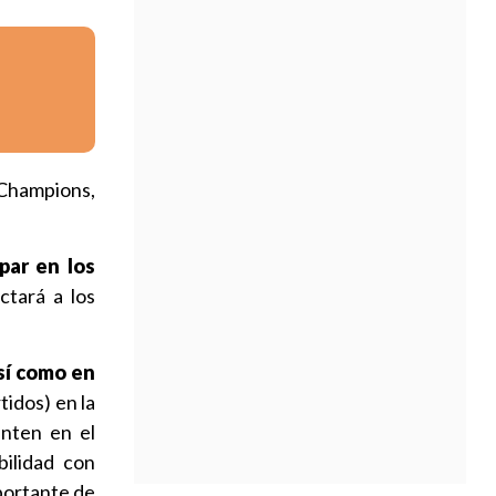
 Champions,
par en los
ctará a los
así como en
tidos) en la
enten en el
bilidad con
mportante de