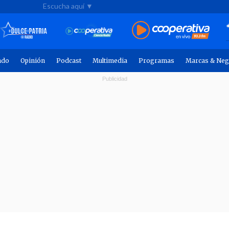
Escucha aquí ▼
ndo
Opinión
Podcast
Multimedia
Programas
Marcas & Neg