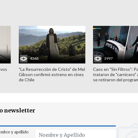
4368
3997
evos
"La Resurrección de Cristo" de Mel
Caos en "Sin Filtros": P
Gibson confirmó estreno en cines
trataron de "carnicero"
de Chile
se retiraron del progra
ro newsletter
mbre y apellido