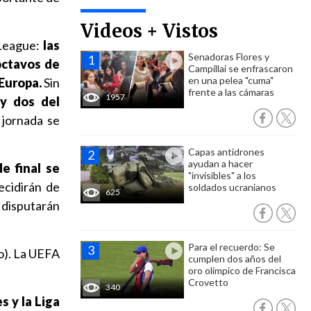
Videos + Vistos
 League:
las
Senadoras Flores y
octavos de
Campillai se enfrascaron
en una pelea "cuma"
 Europa.
Sin
frente a las cámaras
1957
y dos del
 jornada se
Capas antidrones
ayudan a hacer
e final se
"invisibles" a los
ecidirán de
soldados ucranianos
625
 disputarán
Para el recuerdo: Se
eo). La UEFA
cumplen dos años del
oro olímpico de Francisca
Crovetto
340
 y la Liga