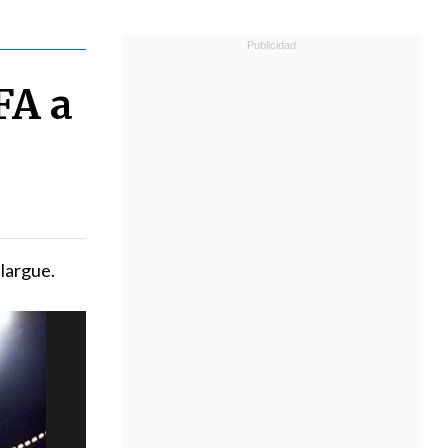
FA a
alargue.