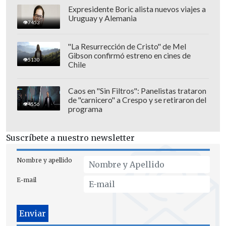
independientemente del rol. El premio
Expresidente Boric alista nuevos viajes a
Uruguay y Alemania
individual llega gracias al colectivo",
7453
opinó.
"La Resurrección de Cristo" de Mel
Gibson confirmó estreno en cines de
5130
Chile
Caos en "Sin Filtros": Panelistas trataron
de "carnicero" a Crespo y se retiraron del
4556
programa
Suscríbete a nuestro newsletter
Nombre y apellido
E-mail
Preguntado por Salah y la comparación