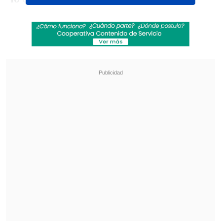
juegue el que juegue que lo haga de la
mejor manera posible. Por encima de
todo está que Zidane tenga el abanico
abierto. No hay lesiones, hay una
motivación extraordinaria. Las dudas del
técnico hasta el final son buenas",
aseguró respecto al equipo titular que
pondrá en la final.
Revisa también
Tobar y el VAR centralizado en el Ascenso: El
delay es mínimo, casi imperceptible
Tobar confirmó que Comisión de Arbitros de la
ANFP sancionó a Héctor Jona