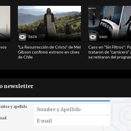
3674
3460
evos
"La Resurrección de Cristo" de Mel
Caos en "Sin Filtros": P
Gibson confirmó estreno en cines
trataron de "carnicero"
de Chile
se retiraron del progra
ro newsletter
mbre y apellido
mail