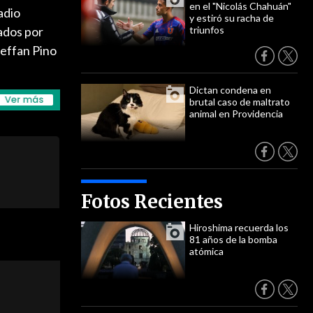
en el "Nicolás Chahuán"
adio
y estiró su racha de
tados por
triunfos
teffan Pino
Dictan condena en
brutal caso de maltrato
animal en Providencia
Fotos Recientes
Hiroshima recuerda los
81 años de la bomba
atómica