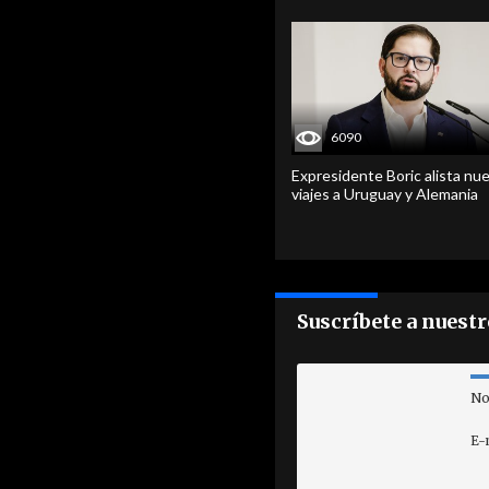
6090
Expresidente Boric alista nu
viajes a Uruguay y Alemania
Suscríbete a nuest
No
E-