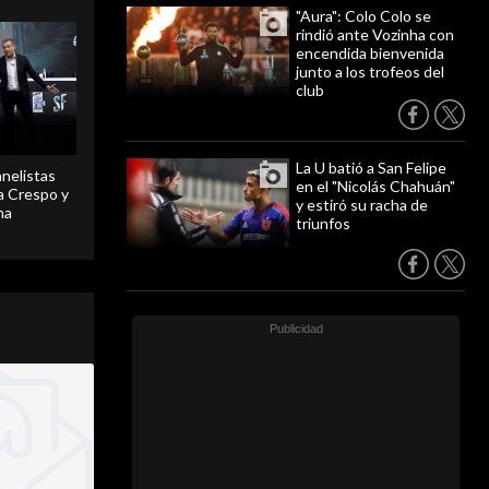
"Aura": Colo Colo se
rindió ante Vozinha con
encendida bienvenida
junto a los trofeos del
club
La U batió a San Felipe
anelistas
en el "Nicolás Chahuán"
 a Crespo y
y estiró su racha de
ma
triunfos