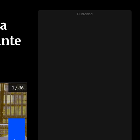
ta
ante
1
/ 36