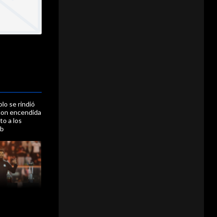
olo se rindió
con encendida
to a los
ub