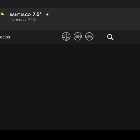
+
+
+
7.5°
SANTIAGO
Humedad
94%
ocios