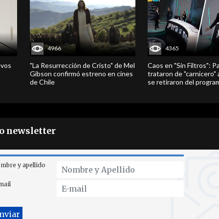
4966
4365
evos
"La Resurrección de Cristo" de Mel
Caos en "Sin Filtros": P
Gibson confirmó estreno en cines
trataron de "carnicero"
de Chile
se retiraron del progra
ro newsletter
mbre y apellido
mail