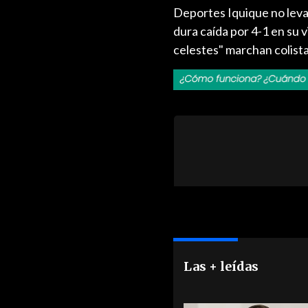
Deportes Iquique no leva
dura caída por 4-1 en su 
celestes" marchan colista
Las + leídas