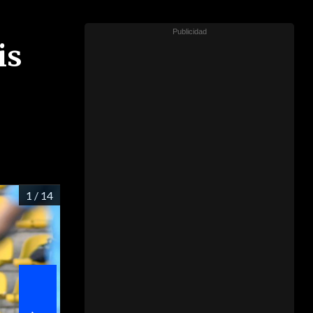
is
1
/ 14