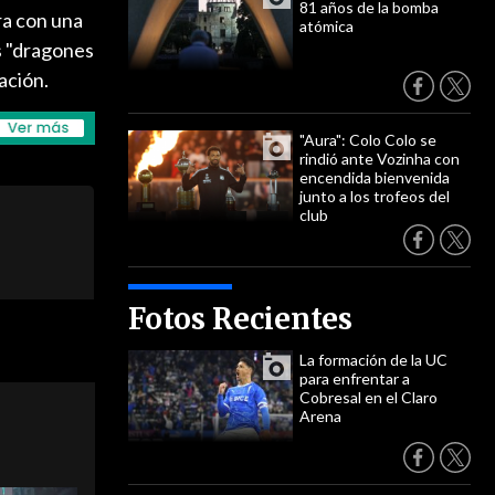
81 años de la bomba
ra con una
atómica
s "dragones
ación.
"Aura": Colo Colo se
rindió ante Vozinha con
encendida bienvenida
junto a los trofeos del
club
Fotos Recientes
La formación de la UC
para enfrentar a
Cobresal en el Claro
Arena