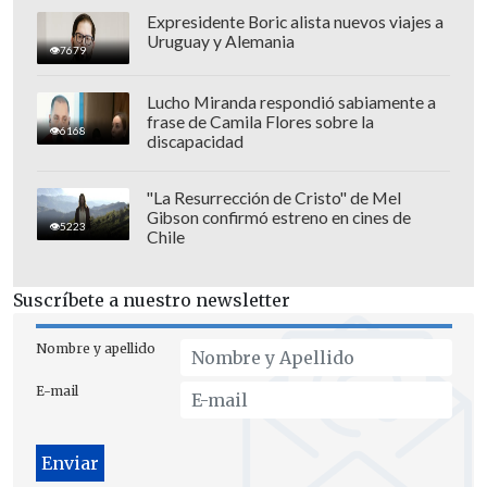
Expresidente Boric alista nuevos viajes a
Ulloa: Gabriel Maureira estuvo atento
Uruguay y Alemania
7679
para manotear el mal despeje de su
compañero.
Lucho Miranda respondió sabiamente a
frase de Camila Flores sobre la
6168
Los dirigidos por Fernando Ortiz
discapacidad
siguieron con el pie en el acelerador con
más llegadas de peligro y
Jeyson Rojas
"La Resurrección de Cristo" de Mel
Gibson confirmó estreno en cines de
puso la tercera cifra a los 35'
, luego de
5223
Chile
un control de pecho y tropiezo del
delantero Javier Correa en el área.
Suscríbete a nuestro newsletter
Nombre y apellido
E-mail