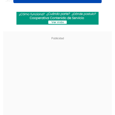
Steffan Pino quedó corto por unos
cuantos centímetros para lo que pudo ser
el gol "minero".
Revisa también
¿Qué partido será transmitido por TV abierta
en la fecha 18 de la Liga de Primera?
Coquimbo Unido quiere estirar su hegemonía
en el clásico ante La Serena