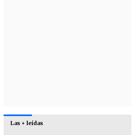
El "Cacique" aprovechó el envión y fallas
defensivas visitantes para que
Víctor
Felipe Méndez
reciba con total libertad
Las + leídas
para el
2-0 a los 11'
. Sin embargo, estuvo
cerca de lamentar un autogol de Diego