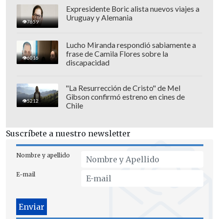
Expresidente Boric alista nuevos viajes a
Uruguay y Alemania
7659
Lucho Miranda respondió sabiamente a
frase de Camila Flores sobre la
6016
discapacidad
"La Resurrección de Cristo" de Mel
Gibson confirmó estreno en cines de
5212
Chile
Con el dominio absoluto del esférico,
Cristián Cuevas (67')
se lució con un
Suscríbete a nuestro newsletter
enganche letal dentro del área para
colocar la cuarta cifra de la tarde y en el
Nombre y apellido
tramo final,
Justo Giani (80')
sentenció
E-mail
todo antes de la expulsión de Leonel
González (88') en la visita.