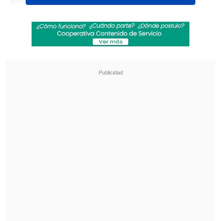
ambos llegaron se hicieron sentir desde
temprano y, pese a que Jeison Fuentealba
(9') casi concreta el primero con un tiro
al vertical, la respuesta se hizo sentir
cuando el "Toro"
castigó un error en la
salida "penquista" con el primer tanto
(24').
Revisa también
¿Qué partido será transmitido por TV abierta
en la fecha 18 de la Liga de Primera?
Coquimbo Unido quiere estirar su hegemonía
en el clásico ante La Serena