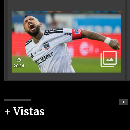
🕑
20:54
+
+ Vistas