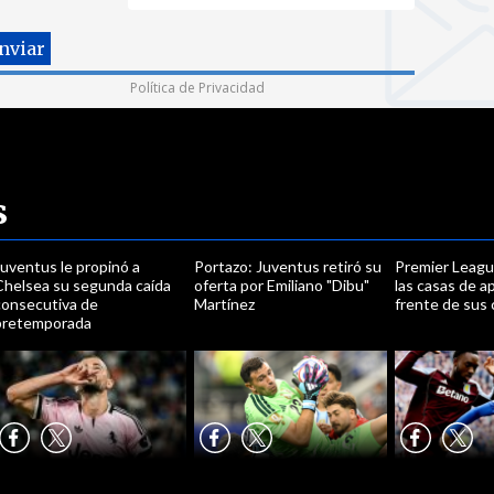
Política de Privacidad
s
uventus le propinó a
Portazo: Juventus retiró su
Premier Leagu
Chelsea su segunda caída
oferta por Emiliano "Dibu"
las casas de a
consecutiva de
Martínez
frente de sus
pretemporada