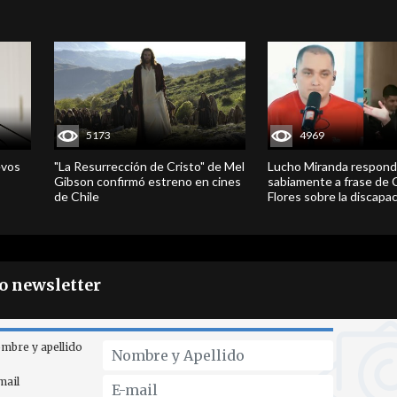
5173
4969
evos
"La Resurrección de Cristo" de Mel
Lucho Miranda respond
Gibson confirmó estreno en cines
sabiamente a frase de 
de Chile
Flores sobre la discapa
ro newsletter
mbre y apellido
mail