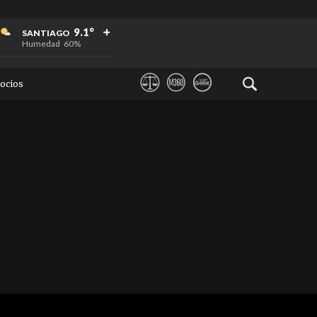
+
+
+
9.1°
SANTIAGO
Humedad
60%
ocios