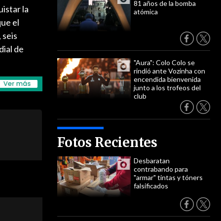
81 años de la bomba
istar la
atómica
que el
 seis
ial de
"Aura": Colo Colo se
rindió ante Vozinha con
encendida bienvenida
junto a los trofeos del
club
Fotos Recientes
Desbaratan
contrabando para
"armar" tintas y tóners
falsificados