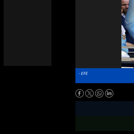
- EFE