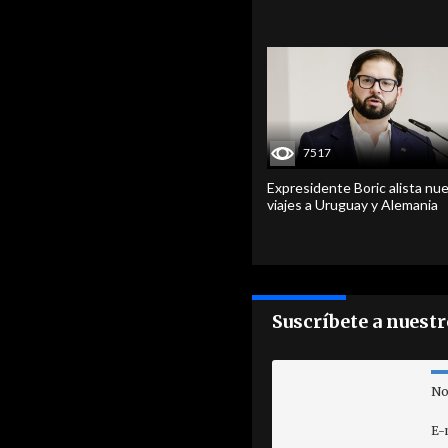
7517
Expresidente Boric alista nu
viajes a Uruguay y Alemania
Suscríbete a nuest
No
E-