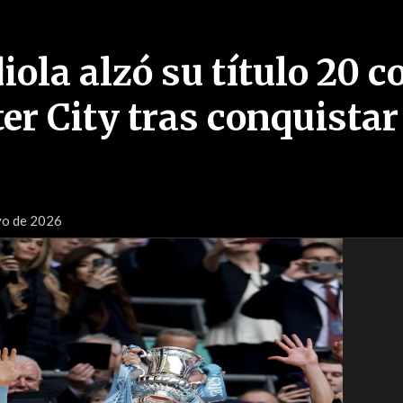
ola alzó su título 20 c
r City tras conquistar
yo de 2026