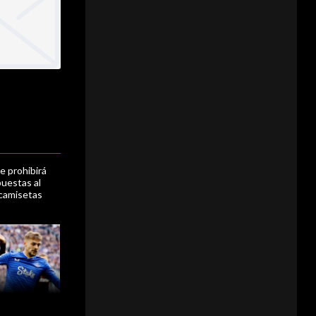
e prohibirá
puestas al
 camisetas