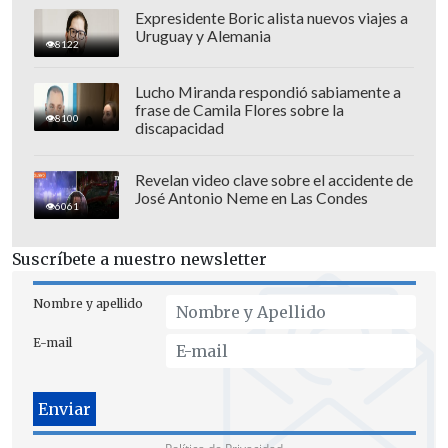
Expresidente Boric alista nuevos viajes a
Así,
Torino logró su primer triunfo de la
Uruguay y Alemania
8122
temporada
y alcanzó cuatro puntos,
luego de haber perdido en el debut y
Lucho Miranda respondió sabiamente a
frase de Camila Flores sobre la
sumar un empate en la jornada anterior
8100
discapacidad
contra Fiorentina.
Revelan video clave sobre el accidente de
José Antonio Neme en Las Condes
6061
Suscríbete a nuestro newsletter
Nombre y apellido
E-mail