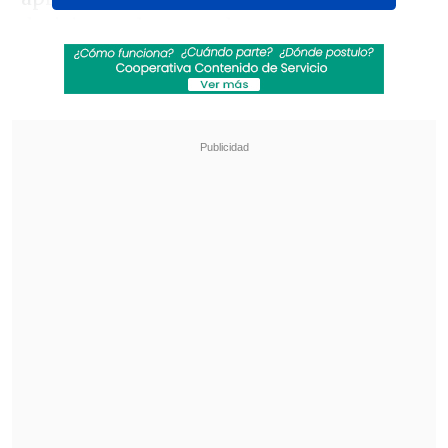
decisivo en la segunda etapa.
Revisa también
Audax Italiano quiere tomar otro respiro ante
un Ñublense que busca entrar en zona de
copas
La programación de la ida de octavos de la
Copa Sudamericana
Giovanni Simeone apareció al minuto 59
para desequilibrar el marcador
, luego de
acomodarse y mandar un ajustado
remate en medio del asedio de la zaga
romana.