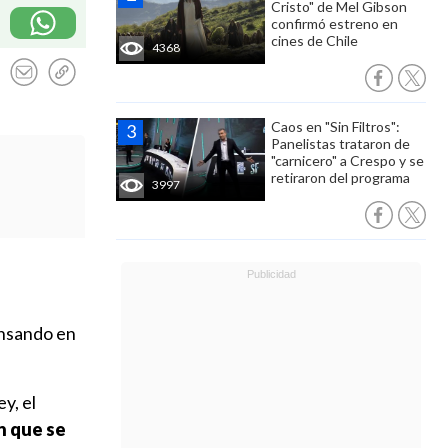
Cristo" de Mel Gibson
confirmó estreno en
cines de Chile
4368
Caos en "Sin Filtros":
Panelistas trataron de
"carnicero" a Crespo y se
retiraron del programa
3997
ensando en
y, el
n que se