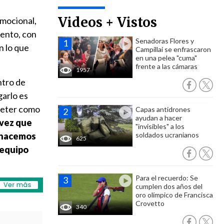
Videos + Vistos
emocional,
mento, con
Senadoras Flores y
n lo que
Campillai se enfrascaron
en una pelea "cuma"
frente a las cámaras
1957
ntro de
garlo es
ometer como
Capas antidrones
ayudan a hacer
 vez que
"invisibles" a los
s hacemos
soldados ucranianos
625
 equipo
Para el recuerdo: Se
cumplen dos años del
oro olímpico de Francisca
Crovetto
340