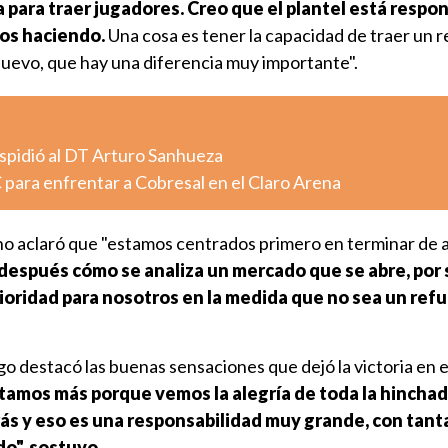
 para traer jugadores. Creo que el plantel está resp
os haciendo.
Una cosa es tener la capacidad de traer un r
nuevo, que hay una diferencia muy importante".
pidió al DT Arturo Sanhueza
 para enfrentar a Cobresal en el Claro Arena
leno aclaró que "estamos centrados primero en terminar de a
después cómo se analiza un mercado que se abre, por
ioridad para nosotros en la medida que no sea un ref
go destacó las buenas sensaciones que dejó la victoria en e
utamos más porque vemos la alegría de toda la hincha
s y eso es una responsabilidad muy grande, con tant
o", sostuvo.