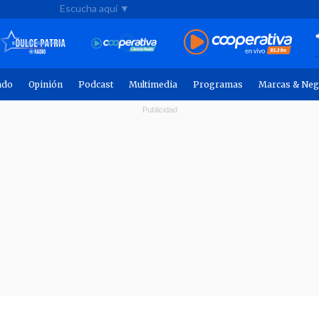
Escucha aquí ▼
ndo
Opinión
Podcast
Multimedia
Programas
Marcas & Neg