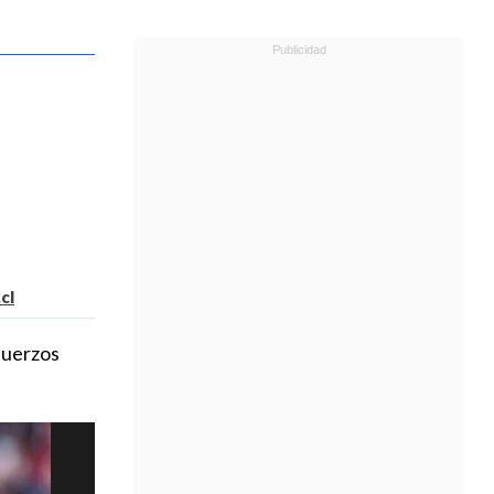
cl
fuerzos