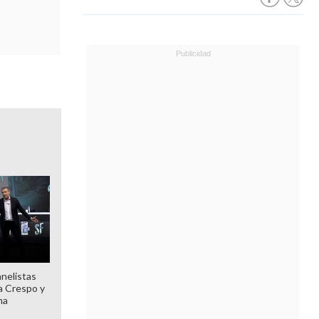
anelistas
 a Crespo y
ma