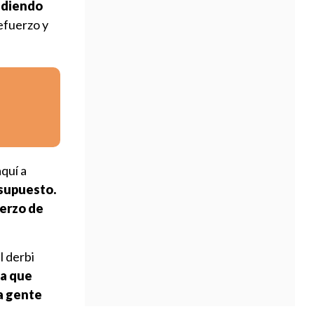
ondiendo
efuerzo y
quí a
 supuesto.
uerzo de
l derbi
da que
a gente