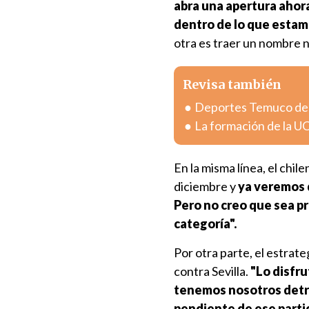
abra una apertura ahora
dentro de lo que estam
otra es traer un nombre 
Revisa también
Deportes Temuco des
La formación de la UC
En la misma línea, el chi
diciembre y
ya veremos 
Pero no creo que sea pr
categoría".
Por otra parte, el estrate
contra Sevilla.
"Lo disfr
tenemos nosotros detrá
pendiente de ese partid