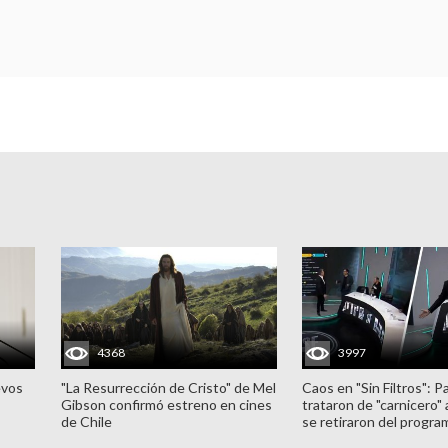
4368
3997
evos
"La Resurrección de Cristo" de Mel
Caos en "Sin Filtros": P
Gibson confirmó estreno en cines
trataron de "carnicero"
de Chile
se retiraron del progra