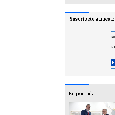
Suscríbete a nuest
No
E-
En portada