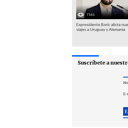
7161
Expresidente Boric alista nu
viajes a Uruguay y Alemania
Suscríbete a nuest
No
E-