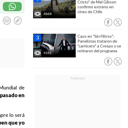
Cristo" de Mel Gibson
confirmó estreno en
cines de Chile
4664
Caos en "Sin Filtros":
Panelistas trataron de
"carnicero" a Crespo y se
retiraron del programa
4181
Mundial de
 pasado en
mpre lo será
ben que yo