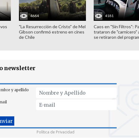
4664
4181
evos
"La Resurrección de Cristo" de Mel
Caos en "Sin Filtros": P
Gibson confirmó estreno en cines
trataron de "carnicero"
de Chile
se retiraron del progra
ro newsletter
mbre y apellido
mail
Política de Privacidad