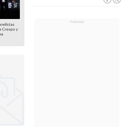
anelistas
 a Crespo y
ma