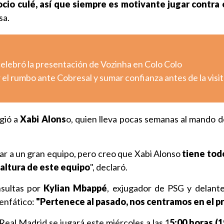
ocio culé, así que siempre es motivante jugar contra
sa.
celebró la presentación de Vozinha en Colo Colo
el rumbo ante Cobresal y sumar confianza antes de la visit
gió a
Xabi Alons
o, quien lleva pocas semanas al mando d
nar a un gran equipo, pero creo que Xabi Alonso
tiene todo
a altura de este equipo
", declaró.
sultas por
Kylian Mbappé
, exjugador de PSG y delant
 enfático:
"Pertenece al pasado, nos centramos en el p
Real Madrid se jugará este miércoles a las 1
5:00 horas (