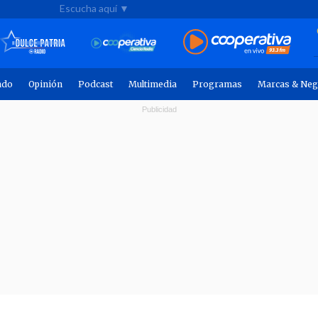
Escucha aquí ▼
ndo
Opinión
Podcast
Multimedia
Programas
Marcas & Neg