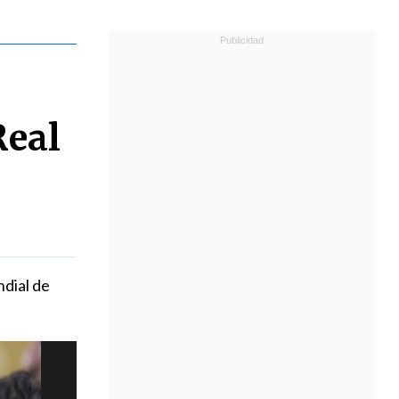
Real
ndial de