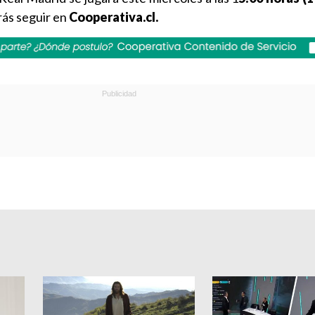
rás seguir en
Cooperativa.cl.