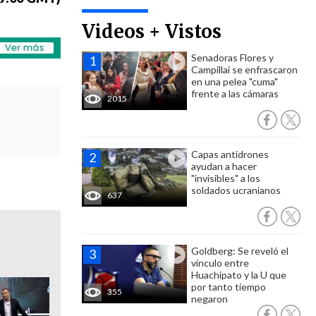
Videos + Vistos
Senadoras Flores y
Campillai se enfrascaron
en una pelea "cuma"
frente a las cámaras
2015
Capas antidrones
ayudan a hacer
"invisibles" a los
soldados ucranianos
637
Goldberg: Se reveló el
vínculo entre
Huachipato y la U que
por tanto tiempo
355
negaron