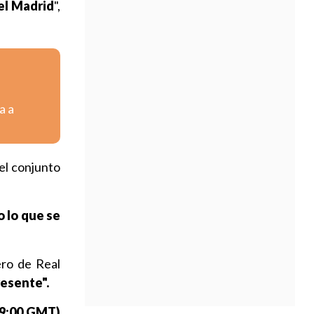
 el Madrid
",
a a
el conjunto
 lo que se
ero de Real
resente".
19:00 GMT)