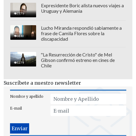
Expresidente Boric alista nuevos viajes a
Sotheby's.
Uruguay y Alemania
7779
"Su importancia histórica no tiene
Lucho Miranda respondió sabiamente a
comparación en el mercado de
frase de Camila Flores sobre la
6840
'memorabilia' del fútbol y es inseparable
discapacidad
del legado del primer icono
"La Resurrección de Cristo" de Mel
verdaderamente global del deporte",
Gibson confirmó estreno en cines de
completó el jefe de objetos
5279
Chile
coleccionables de la casa, Brahm
Wachter.
Suscríbete a nuestro newsletter
Nombre y apellido
E-mail