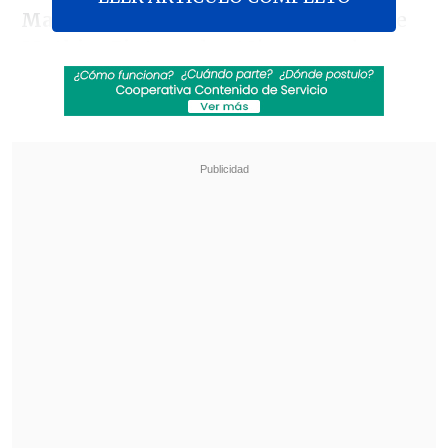
Mario Sandoval
en los 23 minutos y de
Mathias Pinto
en los 48', a pesar de
haber sufrido la expulsión de su
goleador
Stefan Pino
en los 71' por doble
amarilla.
Revisa también
Los resultados de los duelos de la Copa Chile
esta semana
[ESTADÍSTICAS] La tabla de la Copa Chile
2026 en la sexta fecha de la fase grupal
Sin embargo, los atacameños igualmente
terminaron el partido con 10 hombres ya
que
Diego Silva
vio la roja directa en los