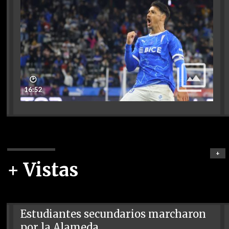
🕑
16:52
+
+ Vistas
Estudiantes secundarios marcharon
por la Alameda