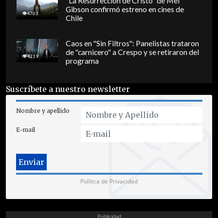
"La Resurrección de Cristo" de Mel
Gibson confirmó estreno en cines de
4763
Chile
Caos en "Sin Filtros": Panelistas trataron
de "carnicero" a Crespo y se retiraron del
4219
programa
Suscríbete a nuestro newsletter
Nombre y apellido
E-mail
Política de Privacidad