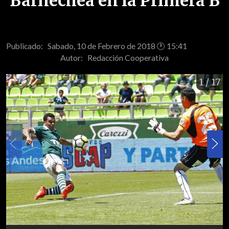
Barnechea en la Primera B
Publicado: Sabado, 10 de Febrero de 2018 🕐 15:41
Autor:
Redacción Cooperativa
1
/ 17