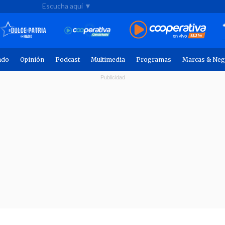
Escucha aquí ▼
ndo
Opinión
Podcast
Multimedia
Programas
Marcas & Neg