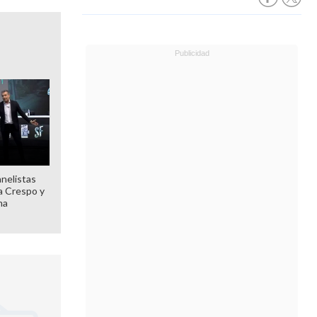
anelistas
 a Crespo y
ma