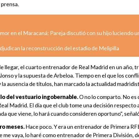
e prensa.
mor en el Maracaná: Pareja discutió con su hijo luciendo u
djudican la reconstrucción del estadio de Melipilla
 llegar, el cuarto entrenador de Real Madrid en un año, tra
Alonso y la supuesta de Arbeloa. Tiempo en el que los confl
y la ausencia de títulos, han marcado la actualidad madridis
lo del vestuario ingobernable.
O no lo comparto. No es
 Real Madrid. El día que el club tome una decisión respecto a
da que viene, lo hará cuando consideren oportuno", señaló
tro meses.
Hace poco. Y era un entrenador de Primera RF
e me vaya, lo haré como entrenador de Primera División, d