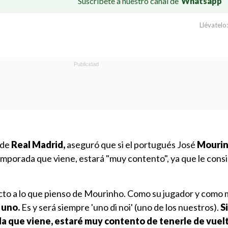
Suscríbete a nuestro canal de
Whatsapp
Llévatelo:
 de
Real Madrid,
aseguró que si el portugués José
Mouri
temporada que viene, estará "muy contento", ya que le consi
cto a lo que pienso de Mourinho. Como su jugador y como 
 uno.
Es y será siempre 'uno di noi' (uno de los nuestros).
S
da que viene, estaré muy contento de tenerle de vuel