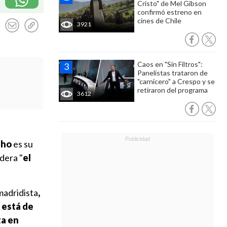
Cristo" de Mel Gibson
confirmó estreno en
cines de Chile
3921
Caos en "Sin Filtros":
Panelistas trataron de
"carnicero" a Crespo y se
retiraron del programa
3612
nho
es su
dera "
el
madridista
,
i está de
ta en