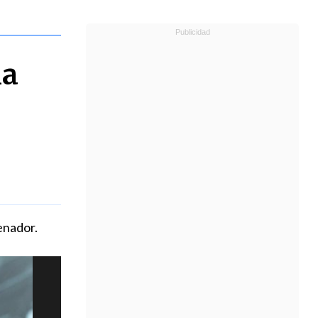
la
enador.