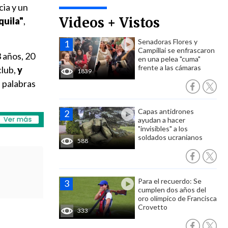
cia y un
Videos + Vistos
quila"
,
Senadoras Flores y
Campillai se enfrascaron
3 años, 20
en una pelea "cuma"
frente a las cámaras
club,
y
1839
n palabras
Capas antidrones
ayudan a hacer
"invisibles" a los
soldados ucranianos
588
Para el recuerdo: Se
cumplen dos años del
oro olímpico de Francisca
Crovetto
333