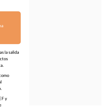
na
s la salida
ictos
ta.
 como
l
.
EF y
e