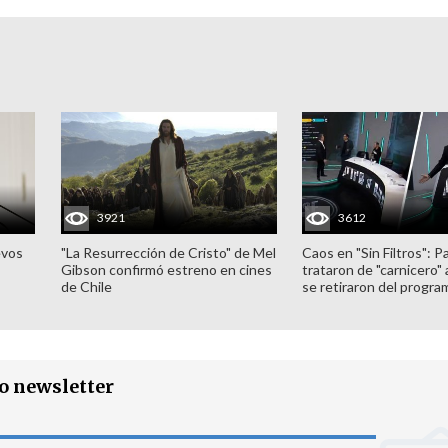
3921
3612
evos
"La Resurrección de Cristo" de Mel
Caos en "Sin Filtros": P
Gibson confirmó estreno en cines
trataron de "carnicero"
de Chile
se retiraron del progra
ro newsletter