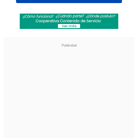
"Es normal. Las elecciones, somos dos
candidatos. Nadie asegura que gane el
otro. Y tienen que proteger al jugador.
Hay que acordarse con lo de Figo. Hay
una cláusula", afirmó Riquelme en una
entrevista con
Televisión Española
, en
medio de su disputa electoral con el
actual presidente "merengue",
Florentino Pérez
.
Revisa también
Vozinha y sus primeros días en Colo Colo
"Comienza un nuevo capítulo"
Desde Newell's hasta Real Madrid y Unicef:
Las condolencias por la muerte de Jorge Messi