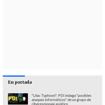
promesas por Haaland y Rodri no se
concretan. Además, al ser consultado por
el técnico de su proyecto deportivo, se
refirió a
Jürgen Klopp
, aunque aclaró que
no se reunió con el entrenador alemán
ni con otro candidato al banco.
En portada
"Lilac Typhoon": PDI indaga "posibles
ataques informáticos" de un grupo de
ciberespionaje asiático