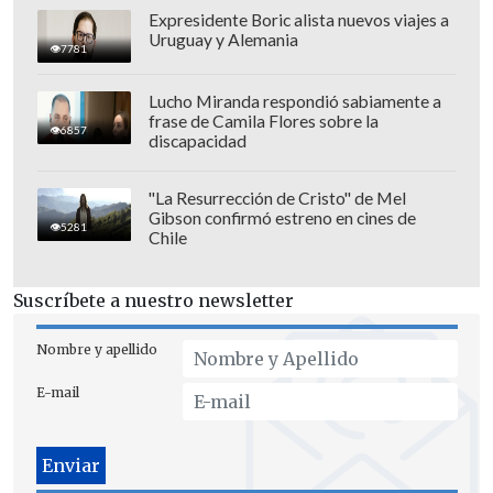
indicaron, luego de que Manchester City
Expresidente Boric alista nuevos viajes a
Uruguay y Alemania
también calificara como falsas las
7781
versiones surgidas desde España.
Lucho Miranda respondió sabiamente a
frase de Camila Flores sobre la
6857
discapacidad
"La Resurrección de Cristo" de Mel
Gibson confirmó estreno en cines de
5281
Chile
Suscríbete a nuestro newsletter
Nombre y apellido
E-mail
Riquelme, pese a los desmentidos,