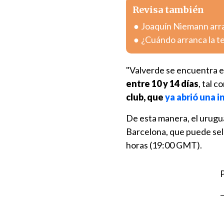
Revisa también
Joaquín Niemann arra
¿Cuándo arranca la 
"Valverde se encuentra e
entre 10 y 14 días
, tal 
club, que
ya abrió una i
De esta manera, el urugua
Barcelona, que puede sella
horas (19:00 GMT).
P
—