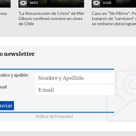
4601
4168
evos
"La Resurrección de Cristo" de Mel
Caos en "Sin Filtros": P
Gibson confirmó estreno en cines
trataron de "carnicero"
de Chile
se retiraron del progra
ro newsletter
mbre y apellido
mail
Política de Privacidad