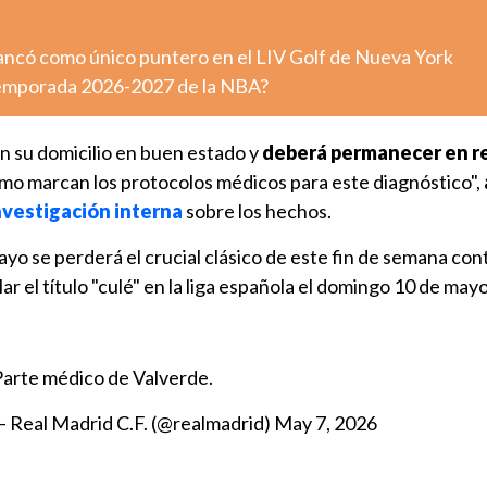
ncó como único puntero en el LIV Golf de Nueva York
temporada 2026-2027 de la NBA?
n su domicilio en buen estado y
deberá permanecer en r
como marcan los protocolos médicos para este diagnóstico",
nvestigación interna
sobre los hechos.
yo se perderá el crucial clásico de este fin de semana con
r el título "culé" en la liga española el domingo 10 de mayo
arte médico de Valverde.
 Real Madrid C.F. (@realmadrid)
May 7, 2026