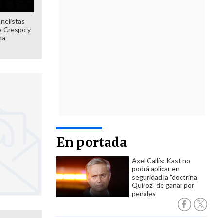
anelistas
 a Crespo y
ma
En portada
Axel Callís: Kast no
podrá aplicar en
seguridad la "doctrina
Quiroz" de ganar por
penales