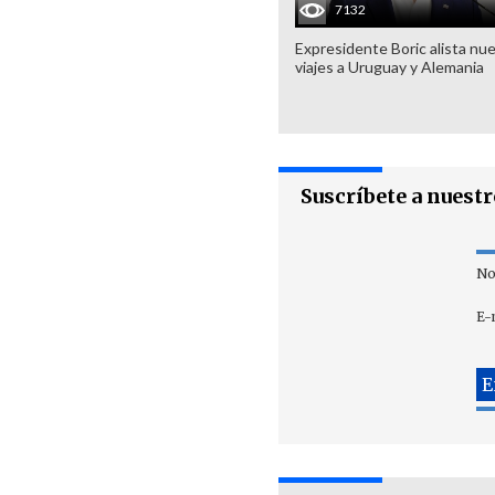
7132
Expresidente Boric alista nu
viajes a Uruguay y Alemania
Suscríbete a nuest
No
E-