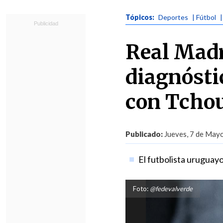
Tópicos:
Deportes
| Fútbol
Real Madr
diagnóstic
con Tcho
Publicado:
Jueves, 7 de Mayo
El futbolista uruguay
Foto:
@fedevalverde