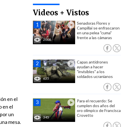
Videos + Vistos
Senadoras Flores y
Campillai se enfrascaron
en una pelea "cuma"
frente a las cámaras
2008
Capas antidrones
ayudan a hacer
"invisibles" a los
soldados ucranianos
635
ón en el
Para el recuerdo: Se
cumplen dos años del
 en el
oro olímpico de Francisca
 por un
Crovetto
345
 una mesa.