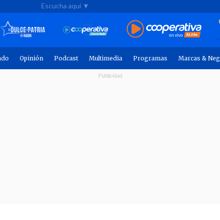
Escucha aquí ▼
ndo
Opinión
Podcast
Multimedia
Programas
Marcas & Neg