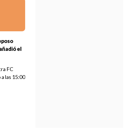
eposo
añadió el
tra FC
 a las 15:00