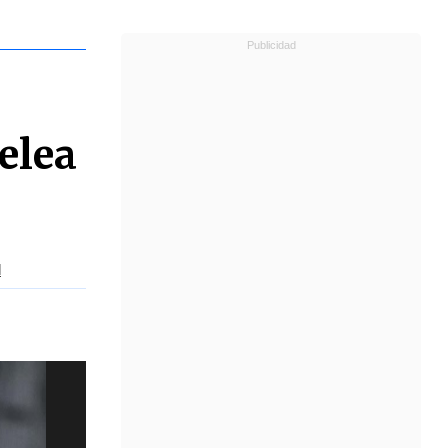
elea
l