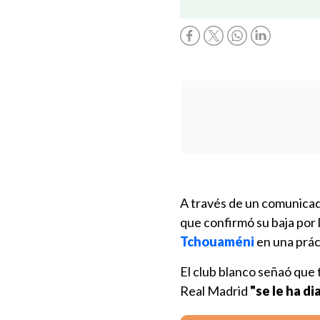
A través de un comunica
que confirmó su baja por l
Tchouaméni
en una prác
El club blanco señaó que t
Real Madrid
"se le ha d