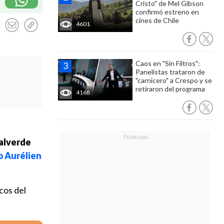
Cristo" de Mel Gibson
confirmó estreno en
cines de Chile
4601
Caos en "Sin Filtros":
Panelistas trataron de
"carnicero" a Crespo y se
retiraron del programa
4168
Valverde
o Aurélien
cos del