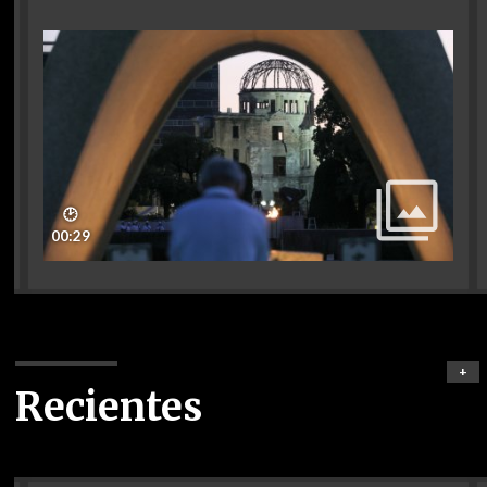
🕑
00:29
+
Recientes