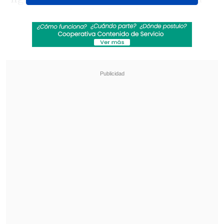
que lo marginó desde junio, pero que ya
superó.
Revisa también
"Aura": Colo Colo se rindió ante Vozinha con
encendida bienvenida junto a los trofeos del
club
Los resultados de los duelos de la Copa Chile
esta semana
Suazo renovó contrato por todo el 2025
con el conjunto "canario", que derrotó 2-1
a
U. Católica en el "Lucio Fariña
Fernández".