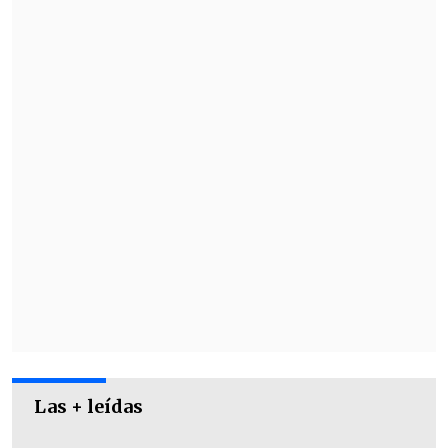
"Con ser citado ya era feliz", dijo el
jugador en diálogo con TNT Sports.
"Este va a ser mi último año, así que voy
a disfrutar", sostuvo.
Las + leídas