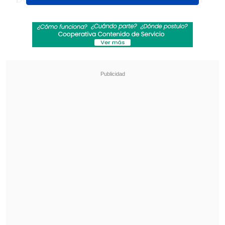
primer lugar en la tabla de posiciones,
por lo que obtiene el ascenso para jugar
en Primera B la temporada 2025".
Revisa también
¿Qué partido será transmitido por TV abierta
en la fecha 18 de la Liga de Primera?
Coquimbo Unido quiere estirar su hegemonía
en el clásico ante La Serena
"
Este fallo ratifica lo que siempre
creímos: que fuimos los justos
campeones de Segunda División 2024
.
Además, es una demostración que
los