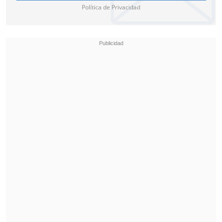
Política de Privacidad
Por otra parte el Club Social y de
Deportes Concepción mostró su alegría
por volver a la segunda categoría tras
"3.194 días, 456 semanas, 104 meses", es
decir, "casi nueve años".