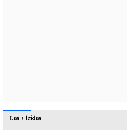
Los otros goles del Almirante fueron de
Ulises Castagnoli
(21') y doblete de
Angel Gillard
(53' y 67').
Las + leídas