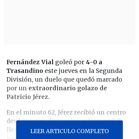
Fernández Vial
goleó por
4-0 a
Trasandino
este jueves en la Segunda
División, un duelo que quedó marcado
por un
extraordinario golazo de
Patricio Jérez.
En el minuto 62, Jérez recibió un centro
desde un tiro de esquina y la agarró de
lleno para pegarle de primera, dejando
LEER ARTICULO COMPLETO
parado al arquero Mauricio Viana.