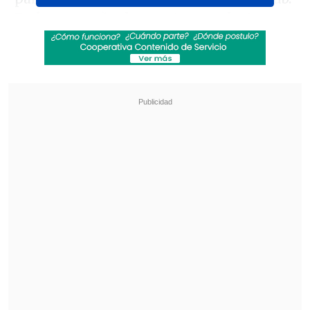
En la campaña de aportes recolectamos
185.000. Por cada partido de local
perdíamos cerca de 3-4 millones de
pesos, jugando en Cartagena. En
Santiago perdíamos cerca de 7 millones
por partido...", escribió
en un posteo de
Facebook en la página partidarias
"Hinchas del SAU".
Revisa también
¿Qué partido será transmitido por TV abierta
en la fecha 18 de la Liga de Primera?
Coquimbo Unido quiere estirar su hegemonía
en el clásico ante La Serena