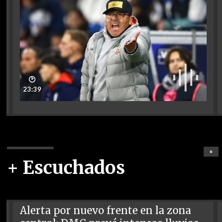
🕑
23:39
+
+ Escuchados
Alerta por nuevo frente en la zona