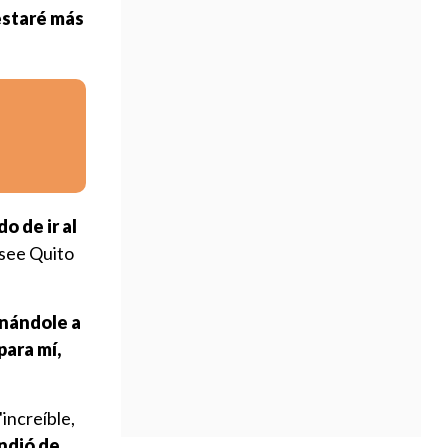
estaré más
o de ir al
osee Quito
ganándole a
para mí,
increíble,
ndió de