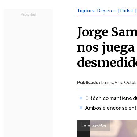
Tópicos:
Deportes
| Fútbol
Jorge Sam
nos juega 
desmedido
Publicado:
Lunes, 9 de Octub
El técnico mantiene d
Ambos elencos se enf
Foto:
Archivo