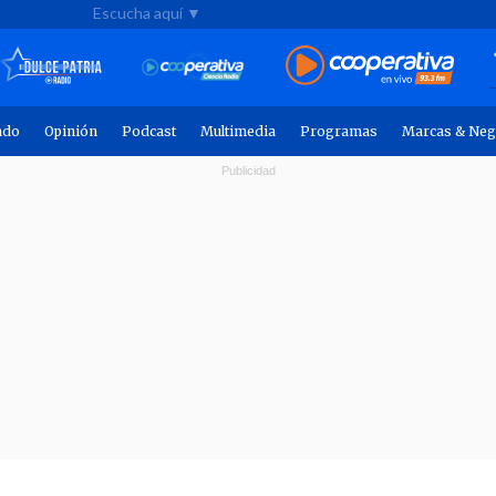
Escucha aquí ▼
ndo
Opinión
Podcast
Multimedia
Programas
Marcas & Neg