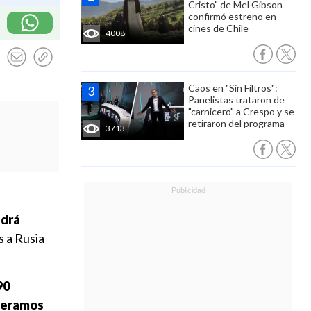
Cristo" de Mel Gibson
confirmó estreno en
cines de Chile
4008
Caos en "Sin Filtros":
Panelistas trataron de
"carnicero" a Crespo y se
retiraron del programa
3713
ndrá
s a Rusia
90
eneramos