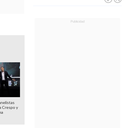
anelistas
 a Crespo y
ma