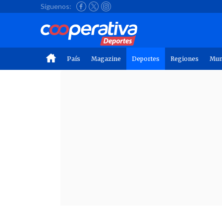
Síguenos:
País
Magazine
Deportes
Regiones
Mu