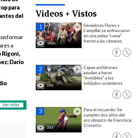
top para
Videos + Vistos
antes del
Senadoras Flores y
Campillai se enfrascaron
en una pelea "cuma"
conformar
frente a las cámaras
1865
ares a
 Rigoni,
mez; Darío
Capas antidrones
ayudan a hacer
"invisibles" a los
dio
soldados ucranianos
596
Para el recuerdo: Se
cumplen dos años del
oro olímpico de Francisca
Crovetto
333