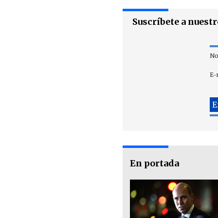
Suscríbete a nuest
No
E-
En portada