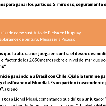
es para ganar los partidos. Si miro eso, seguramente 
ializado como sustituto de Bielsa en Uruguay
abláramos de pintura, Messi sería Picasso
 que la altura, nos juega en contra el deseo desmedid
el factor de los 2.850 metros sobre el nivel del mar que p
no".
 inicié ganándole a Brasil con Chile. Ojalá la termine 
 clasificando al Mundial. Es un partido trascendente 
",
agregó.
lagos a Lionel Messi, comentando que dirige a un jugador "
 y asistiendo. Si jugamos a la altura suya". También
defe