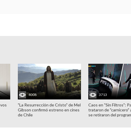
4008
3713
evos
"La Resurrección de Cristo" de Mel
Caos en "Sin Filtros": P
Gibson confirmó estreno en cines
trataron de "carnicero"
de Chile
se retiraron del progra