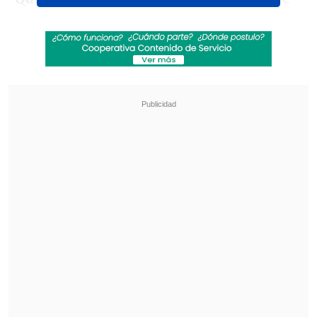
compromiso fue Claudio Bravo.
El
retirado guardameta y capitán de ese
plantel desclasificó una particular
anécdota ocurrida sobre el terreno de
juego mientras se consolidaba la victoria
nacional.
Revisa también
[VIDEO] Diego Valdés anotó un golazo de tiro
libre para Vélez ante Boca Juniors
Los resultados de la fecha 18 en la Liga de
Primera
En su rol de panelista en el programa