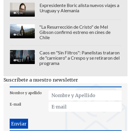
puede ser que si el técnico de turno jugó
Expresidente Boric alista nuevos viajes a
Uruguay y Alemania
con tres o cuatro defensas. La pregunta
7230
del millón es si en Chile estamos
"La Resurrección de Cristo" de Mel
generando jugadores de alto
Gibson confirmó estreno en cines de
4767
rendimiento, y la debemos hacer todos.
Chile
Es inútil hablar del partido de mañana
Caos en "Sin Filtros": Panelistas trataron
ante un equipo clasificado, los jóvenes
de "carnicero" a Crespo y se retiraron del
4221
están ilusionados con el partido, pero
programa
hay que hablar de otras cosas, de la
diferencia que hay entre nosotros y los
Suscríbete a nuestro newsletter
otros países", añadió.
Nombre y apellido
"Espero que quien venga nos lleve a un
E-mail
proceso clasificatorio a un Mundial. Hoy
está muy difícil, por velocidades, por
donde juegan los futbolistas. Ecuador y