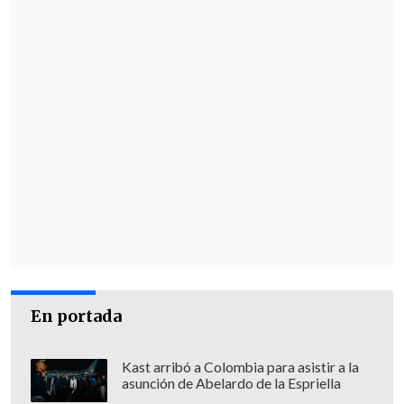
autocríticos. Los jugadores no son
espontáneos, la Generación Dorada no
fue espontánea, no son solo cinco
jugadores.
Mañana tenemos un partido
ante Uruguay y trataremos de dar lo
mejor, absolutamente, pero no es la
discusión que debemos tener".
En portada
Kast arribó a Colombia para asistir a la
asunción de Abelardo de la Espriella