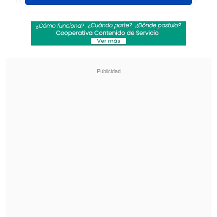
no sé si tengo que dejar una imagen a
estos diez días. A mí me deben jugar por
lo que hago en las juveniles.
Hoy hemos
puesto la cara para que la Federación, y
esto lo digo con responsabilidad, en
enero tome una decisión no apurada y
que pueda venir alguien para que nos
ayude a clasificar porque esto no se
sostiene sin otra clasificación a un
Mundial.
La persona que venga debe
venir a generar un proceso que lo
empezamos nosotros hace dos años
atrás. Mi real trabajo es tener jugadores
para que lleguen a la adulta, que es
donde necesario ganar", dijo.