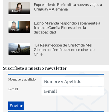
de 2027, que se disputará
en Uzbekistán
Expresidente Boric alista nuevos viajes a
Uruguay y Alemania
y Azerbaiyán.
7679
Todos los detalles los podrás seguir en
Lucho Miranda respondió sabiamente a
frase de Camila Flores sobre la
Cooperativa.cl.
6168
discapacidad
"La Resurrección de Cristo" de Mel
Gibson confirmó estreno en cines de
5223
Chile
Suscríbete a nuestro newsletter
Nombre y apellido
E-mail