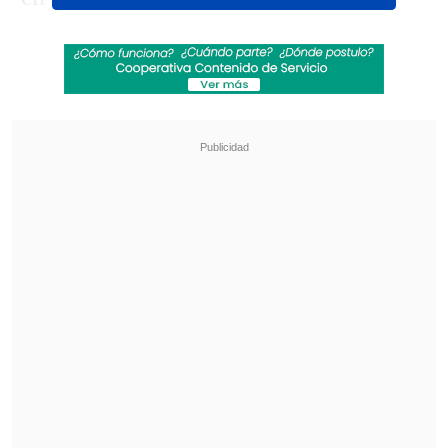
plataformas digitales.
Revisa también
¿Qué partido será transmitido por TV abierta
en la fecha 18 de la Liga de Primera?
Coquimbo Unido quiere estirar su hegemonía
en el clásico ante La Serena
Además, también será emitido en la
plataforma de streaming
Disney+Premium.
Tras la presentación en el Mundial Sub
20 que se disputó en nuestro país, la
escuadra nacional se prepara de cara al