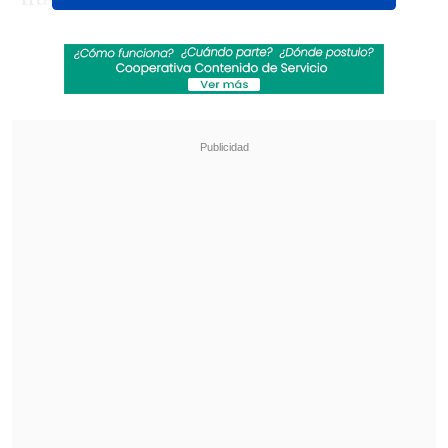
gran nivel con equipos que están por
encima nuestro porque están en el
Mundial. Competimos de muy buena
forma, sabiendo sufrir en los momentos
que hay que hacerlo, y luego teniendo
nuestro juego para ganar el partido.
Ellos, además de intentar jugar, intentan
ser mucho más directos, con jugadores
muy potentes en delantera, muchos
están en la Premier League. Por algo
están en el Mundial", expresó el lateral
de
Sevilla
.
Revisa también
Real Madrid oficializó la renovación de Vinicius