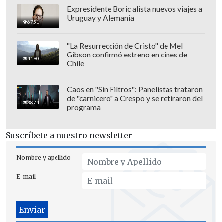
Suazo
también valoró la respuesta del
Expresidente Boric alista nuevos viajes a
Uruguay y Alemania
grupo ante los problemas que marcaron
6751
la estadía en Europa: "Más allá de que se
"La Resurrección de Cristo" de Mel
hable de quién viene, estamos formando
Gibson confirmó estreno en cines de
4190
Chile
un vínculo que intentamos reflejar
dentro del campo. Me quedo con el
Caos en "Sin Filtros": Panelistas trataron
balance del grupo que se está formando.
de "carnicero" a Crespo y se retiraron del
3874
No sabíamos dónde se iba a jugar, si se
programa
suspendía o no. Cuando viajamos,
almorzamos en un lugar muy extraño,
Suscríbete a nuestro newsletter
todos estuvimos ahí, juntos. Un día no
Nombre y apellido
pudimos entrenar y seguimos
trabajando, vinimos para competir y
E-mail
sacar un buen resultado".