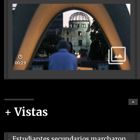
🕑
00:29
+
+ Vistas
Estudiantes secundarios marcharon