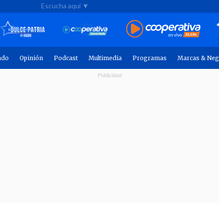
Escucha aquí ▼
ndo
Opinión
Podcast
Multimedia
Programas
Marcas & Neg