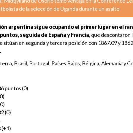
a: Midtjylland de Osorio tomó ventaja en la Conference L
tbolista de la selección de Uganda durante un asalto
ción argentina sigue ocupando el primer lugar en el ran
 puntos, seguida de España y Francia,
que descontaron l
se sitúan en segunda y tercera posición con 1867.09 y 186
.
erra, Brasil, Portugal, Países Bajos, Bélgica, Alemania y Cr
36 puntos (0)
0)
(0)
2 (0)
)
 (+1)