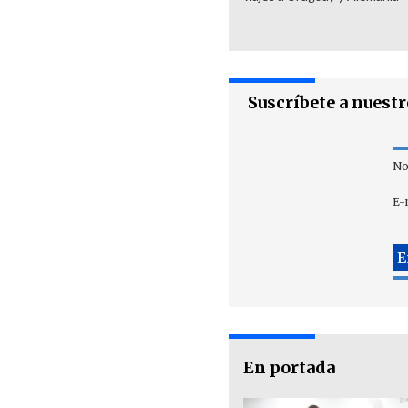
Suscríbete a nuest
No
E-
En portada