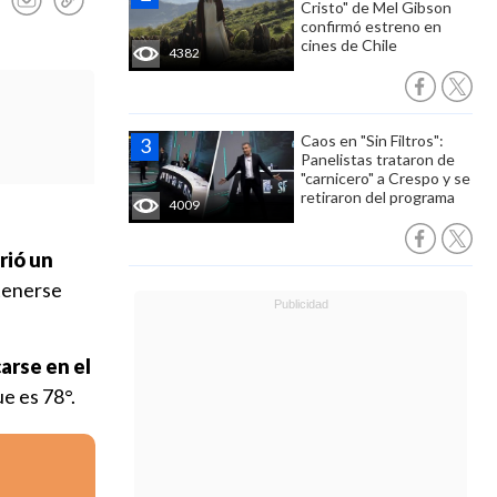
Cristo" de Mel Gibson
confirmó estreno en
cines de Chile
4382
Caos en "Sin Filtros":
Panelistas trataron de
"carnicero" a Crespo y se
retiraron del programa
4009
rió un
tenerse
arse en el
ue es 78°.