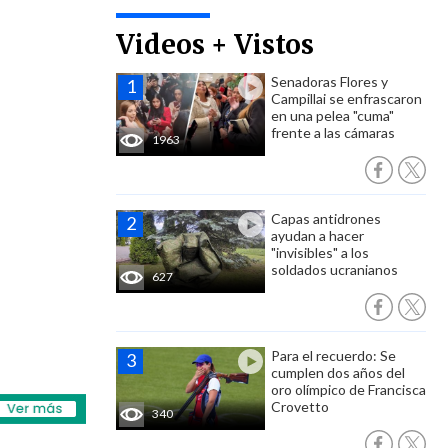
Videos + Vistos
Senadoras Flores y
Campillai se enfrascaron
en una pelea "cuma"
frente a las cámaras
1963
Capas antidrones
ayudan a hacer
"invisibles" a los
soldados ucranianos
627
Para el recuerdo: Se
cumplen dos años del
oro olímpico de Francisca
Crovetto
340