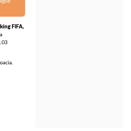
eague
king FIFA,
a
2.03
oacia.