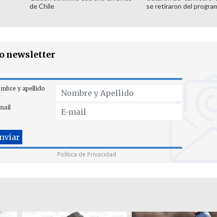
de Chile
se retiraron del progra
ro newsletter
mbre y apellido
mail
Política de Privacidad