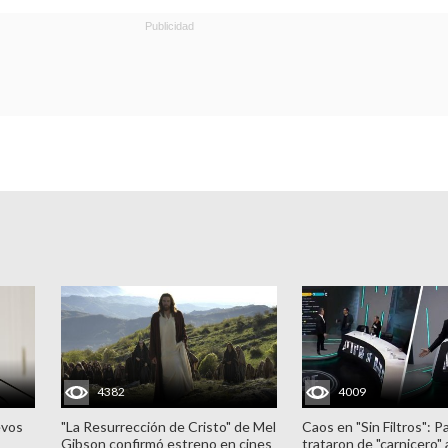
4382
4009
evos
"La Resurrección de Cristo" de Mel
Caos en "Sin Filtros": P
Gibson confirmó estreno en cines
trataron de "carnicero"