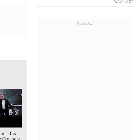
anelistas
 a Crespo y