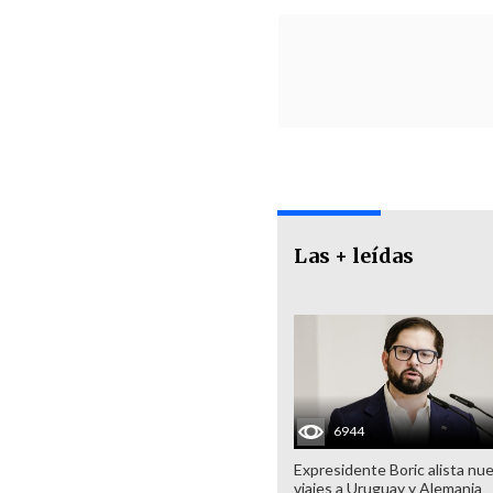
Las + leídas
6944
Expresidente Boric alista nu
viajes a Uruguay y Alemania