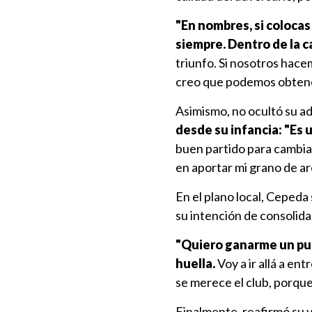
"En nombres, si colocas
siempre. Dentro de la 
triunfo. Si nosotros hacem
creo que podemos obtener
Asimismo, no ocultó su a
desde su infancia: "Es u
buen partido para cambia
en aportar mi grano de ar
En el plano local, Cepeda
su intención de consolida
"Quiero ganarme un pue
huella.
Voy a ir allá a en
se merece el club, porque
Finalmente, reafirmó su 