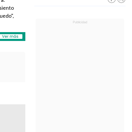
 siento
puedo",