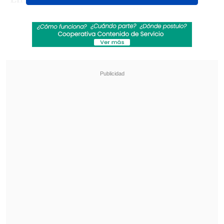
ESPN F360, el defensa
Guillermo
Maripán
se refirió al ciclo del "Tigre" y
afirmó que
"no se le puede llamar
fracaso, porque siempre hay cosas
positivas.
Un jugador, dos jugadores,
quizás momentos. No se logró el objetivo,
hay que dejarlo así. No se logró el
objetivo que era ir al Mundial".
Revisa también
[VIDEO] Balón enviado fuera de la cancha
provocó un choque de tránsito en Uruguay
No pasó inadvertido: Las deficientes
luminarias en el clásico de Coquimbo ante La
Serena