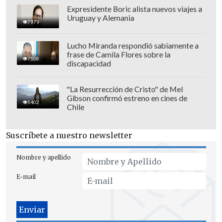
Expresidente Boric alista nuevos viajes a
Uruguay y Alemania
7979
Lucho Miranda respondió sabiamente a
frase de Camila Flores sobre la
7508
discapacidad
"La Resurrección de Cristo" de Mel
Gibson confirmó estreno en cines de
5402
Chile
Suscríbete a nuestro newsletter
"
A nivel personal es un sueño frustrado,
Nombre y apellido
un sueño que se aleja, porque todo
E-mail
jugador quiere representar a su país en
el Mundial. Uno intenta transmitir las
cosas positivas de estar en la Selección,