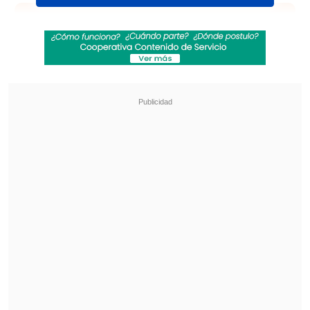
Revisa también
PDI reveló vínculo financiero entre Michael
Clark y Patrick Kiblisky por Azul Azul
Tres clubes chilenos figuran en ranking
mundial de equipos con futbolistas de menor
estatura
El lance estaba programado para jugarse
en Cádiz, España, no obstante, las
autoridades del municipio de La Línea
decidieron vetar el partido debido al
temor existente por el brote de ébola que
afecta al país africano.
Ante ello, en la publicación se expresa