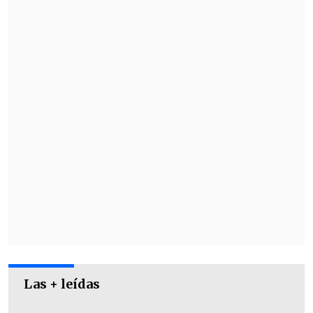
que el partido se jugará "a puertas
cerradas por disposición de las
autoridades competentes".
Las + leídas
Este será el último partido de los