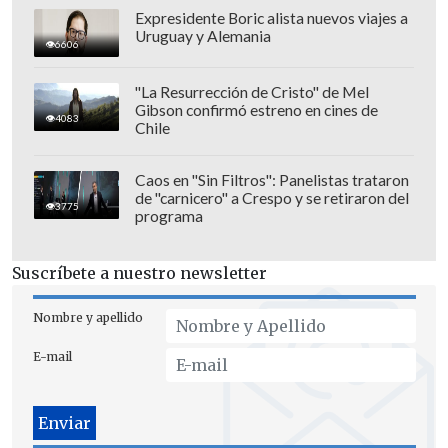
congoleños antes de su participación en
Expresidente Boric alista nuevos viajes a
el Mundial 2026 y el segundo de la Roja
Uruguay y Alemania
6606
luego de la caída ante Portugal.
"La Resurrección de Cristo" de Mel
Gibson confirmó estreno en cines de
4083
Chile
Caos en "Sin Filtros": Panelistas trataron
de "carnicero" a Crespo y se retiraron del
3775
programa
Suscríbete a nuestro newsletter
Nombre y apellido
E-mail