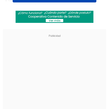
donde surgió la idea de integrar al
exzaguero central para mejorar la
relación interna con los jugadores.
Revisa también
Los resultados de la fecha 18 en la Liga de
Primera
Tobar y el VAR centralizado en el Ascenso: El
delay es mínimo, casi imperceptible
Sin embargo, Godín declinó ante la
oferta por motivos personales. Según el
medio uruguayo
El País
, el otrora capitán
de La Celeste agradeció ser considerado,