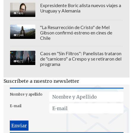
Expresidente Boric alista nuevos viajes a
Uruguay y Alemania
7468
"La Resurrección de Cristo" de Mel
Independiente de los motivos de Godín,
Gibson confirmó estreno en cines de
5144
Marcelo Bielsa tendrá que trabajar para
Chile
mejorar la situación puertas adentro
del combinado oriental
, que debe
Caos en "Sin Filtros": Panelistas trataron
de "carnicero" a Crespo y se retiraron del
compenetrarse entre plantel y cuerpo
4572
programa
técnico pensando en el Mundial 2026.
Suscríbete a nuestro newsletter
Nombre y apellido
E-mail