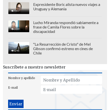
Expresidente Boric alista nuevos viajes a
Uruguay y Alemania
7707
Lucho Miranda respondió sabiamente a
frase de Camila Flores sobre la
6449
discapacidad
"La Resurrección de Cristo" de Mel
Gibson confirmó estreno en cines de
5245
Chile
Un disparo del centrodelantero de Real
Suscríbete a nuestro newsletter
Oviedo que se perdió por arriba y un
mano a mano en el que Amaro no pudo
Nombre y apellido
definir fueron las únicas dos jugadas en
E-mail
las que Uruguay creó peligro.
Del otro lado, Eldor Shomurodov se