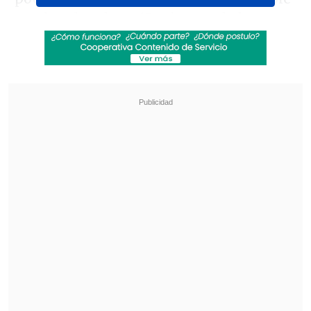
en el acelerador y 15 minutos de la
segunda parte le bastaron para llevarse
una victoria del
Estadio Jang Jebat de la
ciudad de Malaca, en Malasia.
Revisa también
Coquimbo Unido quiere estirar su hegemonía
en el clásico ante La Serena
¿Qué partido será transmitido por TV abierta
en la fecha 18 de la Liga de Primera?
Facundo Torres y Juan Manuel Sanabria
dieron con sus tantos el triunfo al equipo
del técnico argentino
Marcelo Bielsa,