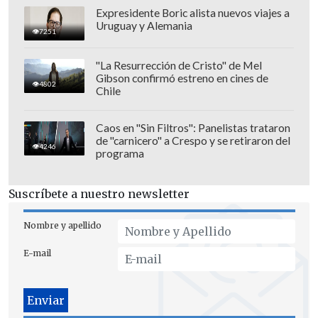
Expresidente Boric alista nuevos viajes a
Uruguay y Alemania
7251
"La Resurrección de Cristo" de Mel
Gibson confirmó estreno en cines de
4802
Chile
Batista advirtió que la Vinotinto debe
Caos en "Sin Filtros": Panelistas trataron
tener cuidado con la línea ofensiva de la
de "carnicero" a Crespo y se retiraron del
4246
programa
Roja que, a su juicio tiene jugadores de
jerarquía.
Suscríbete a nuestro newsletter
"Vamos a tratar de hacer un gran partido.
Nombre y apellido
Creemos que tenemos un equipo que no
es menos que nadie
, tampoco más, e
E-mail
intentamos jugar de igual a igual",
enfatizó.