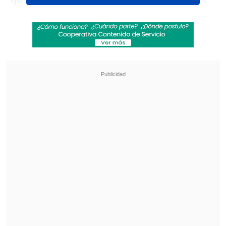
las tenemos para seguir estando en
zona de clasificación. Necesitamos un
triunfo, tener la inteligencia en el
partido
dependiendo de cómo se va
desarrollando", dijo Batista.
Revisa también
La UC quiere retomar el rumbo ante Cobresal
y sumar confianza antes de la visita a
Estudiantes
Matías Claro, presidente de Cruzados:
Soñamos con llegar a una final en la
Libertadores
Venezuela ocupa el séptimo puesto con