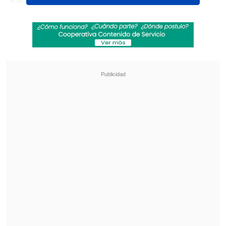
horas de Chile (10:00 GMT) y el próximo
martes 17 a las 6:00 (09:00 GMT).
Revisa también
La programación de la fecha 18 de la Liga de
Primera
La FIFA admitió errores en su propuesta de
privatizar el Mundial y advirtió que no tolerará
más ataques
Recordar que el combinado nacional
afrontará el Sudamericano sub 20 de
Venezuela a disputarse entre el 23 de
enero y el 16 de febrero
, aunque no es
seguro que el ariete formado en Colo