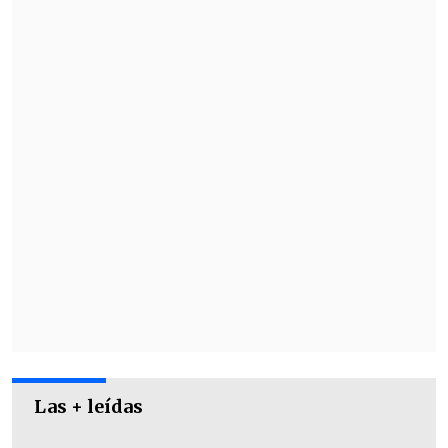
Colo sea parte del torneo dado que ello
dependerá del club de Friuli.
Además, la selección juvenil
será
anfitrión del Mundial 2025 a
desarrollarse desde el 27 de septiembre
en canchas nacionales.
Las + leídas