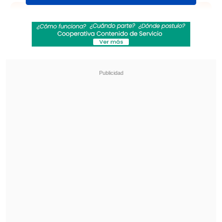
Revisa también
Real Madrid oficializó la renovación de Vinicius
hasta 2032
Masajista testificó en juicio por muerte de
Maradona: Me dijo 'no quiero nada, ya está'
Chile 0-1 Brasil
. Finalizado. Estadio
Nacional.
0-1: 72' Arthur (BRA)
Formaciones: Chile vs Brasil
(Sub-20)
Chile sub 20
4-3-3