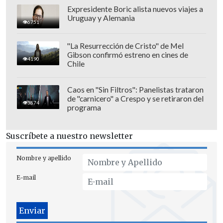
Martín Mundaca
Yastin Cuevas
Vicente Vargas
Expresidente Boric alista nuevos viajes a
Uruguay y Alemania
6751
"La Resurrección de Cristo" de Mel
Brasil sub 20
4-2-3-1
Gibson confirmó estreno en cines de
4190
Chile
9
Caos en "Sin Filtros": Panelistas trataron
Luca Meirelles
de "carnicero" a Crespo y se retiraron del
3874
programa
25
10
7
Kayke
Isaque
Rayan
Suscríbete a nuestro newsletter
17
8
Nombre y apellido
Lucas
Djhordney
E-mail
16
4
3
Kauã Pascini
Arthur (C)
João Souza