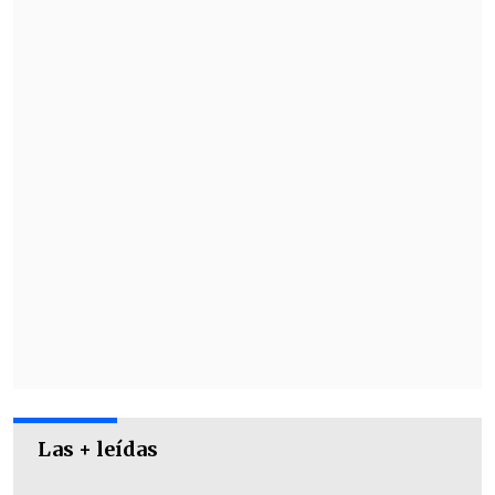
1
Gabriel Maureira
4
5
3
Thomas
José Movillo
Bruno Torres (C)
Coulombe
2
Martín Jiménez
10
6
13
Mario Sandoval
Cristóbal.
Joaquín Soto
Villarroel
Las + leídas
11
9
7