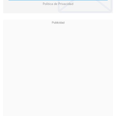
Política de Privacidad
2
Igor
1
Kauan
Entrenadores
Chile:
Sebastián Miranda
Brasil:
Paulo Victor
Árbitro
Matías Assadi (CHI)