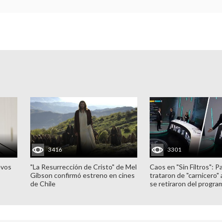
3416
3301
evos
"La Resurrección de Cristo" de Mel
Caos en "Sin Filtros": P
Gibson confirmó estreno en cines
trataron de "carnicero"
de Chile
se retiraron del progra