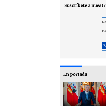
Suscríbete a nuest
No
E-
En portada