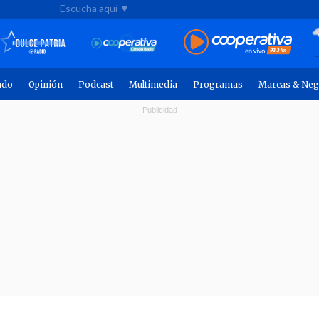
Escucha aquí ▼
ndo
Opinión
Podcast
Multimedia
Programas
Marcas & Neg