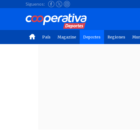
Síguenos:
País
Magazine
Deportes
Regiones
Mu