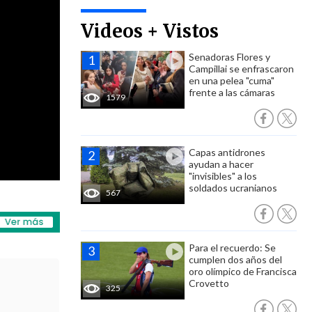
Videos + Vistos
Senadoras Flores y
Campillai se enfrascaron
en una pelea "cuma"
frente a las cámaras
1579
Capas antidrones
ayudan a hacer
"invisibles" a los
soldados ucranianos
567
Para el recuerdo: Se
cumplen dos años del
oro olímpico de Francisca
Crovetto
325