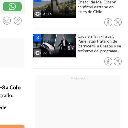
Cristo" de Mel Gibson
confirmó estreno en
cines de Chile
3416
Caos en "Sin Filtros":
Panelistas trataron de
"carnicero" a Crespo y se
retiraron del programa
3301
-3 a Colo
ogrado.
uede