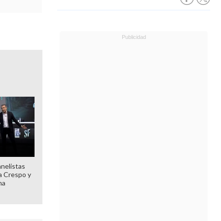
anelistas
 a Crespo y
ma