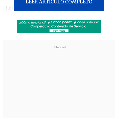
LEER ARTICULO COMPLETO
Luis Cordero, ministro de Seguridad
Pública
, fue consultado al respecto este
lunes durante un punto de prensa y
puntualizó que Durán acudió como
persona natural e hincha de Unión, y
que las discusiones que pueda tener en
ese contexto "no es responsabilidad del
Gobierno".
Revisa también
Cristóbal Rodríguez, DT de Las Diablas:
Podemos dar una sorpresa en el Mundial
La U y Colo Colo protagonizan el Superclásico
en la Liga Femenina