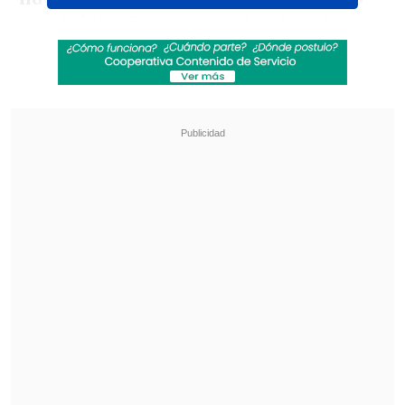
seguirá ligado a nuestra institución
",
expresaron los hispanos.
Revisa también
Los resultados de la fecha 18 en la Liga de
Primera
Ben Brereton tendrá una prueba de fuego
para seguir en Southampton
El ahora extécnico de los "panaderos" se
va con un registro de nueve victorias,
seis empates y ocho derrotas; además,
solo ganó uno de sus últimos cinco
encuentros por el Campeonato