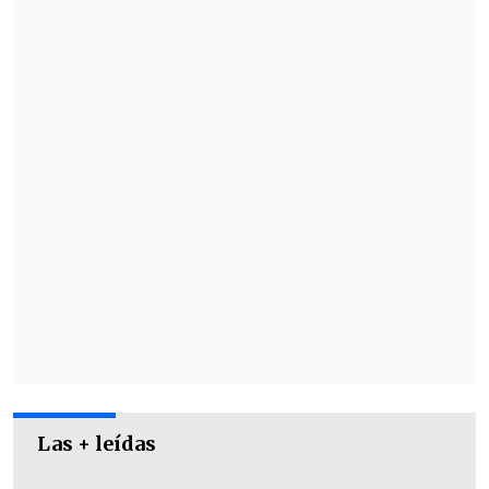
buen arranque en 2023 pero perdió
terreno en la pasada campaña, siendo
relegado a la banca de suplentes.
Las + leídas
Sumando el segundo semestre de 2023 y