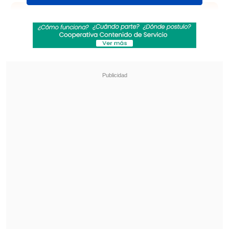
Revisa también
Conmebol impuso millonarias multas a Boca
Juniors por infracciones en duelo ante
O'Higgins
El debut de Vozinha en Colo Colo será
transmitido en Argentina, Brasil y México
Los "hispanos" destacaron al exSantiago
Wanderers como un mago y
mencionaron que "con su gran visión de
juego y capacidad técnica, llega a aportar
su calidad".
Marín llegó a Santa Laura desde
Belgrano de Córdoba
, donde tuvo un