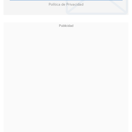
Política de Privacidad
Así, Unión suma seis refuerzos hasta la
fecha, tras Felipe Espinoza, Sebastián
Pereira, Brayan Véjar, Agustín Nadruz y
Cris Montes.