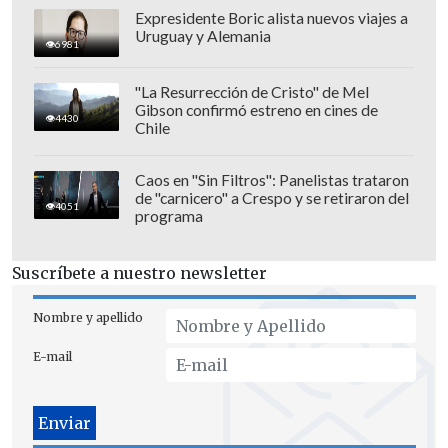
todo 2024, Marín jugó 32 partidos con los
Expresidente Boric alista nuevos viajes a
"piratas", con tres goles y dos asistencias
Uruguay y Alemania
6981
en su registro.
"La Resurrección de Cristo" de Mel
Gibson confirmó estreno en cines de
4430
Chile
Caos en "Sin Filtros": Panelistas trataron
de "carnicero" a Crespo y se retiraron del
4051
programa
Suscríbete a nuestro newsletter
Nombre y apellido
E-mail