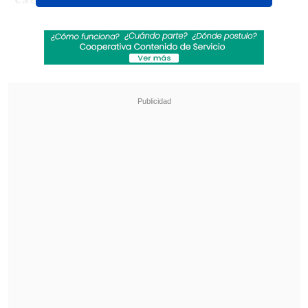
golpe con su pie a su adversario
,
impactando en la zona del abdomen",
detalló el referí en su informe.
Revisa también
La programación de la fecha 18 de la Liga de
Primera
La FIFA admitió errores en su propuesta de
privatizar el Mundial y advirtió que no tolerará
más ataques
Además, el juez explicó el entuerto que
se generó entre los suplentes al
comienzo del partido, lo que generó un
leve retraso en el silbatazo inicial.